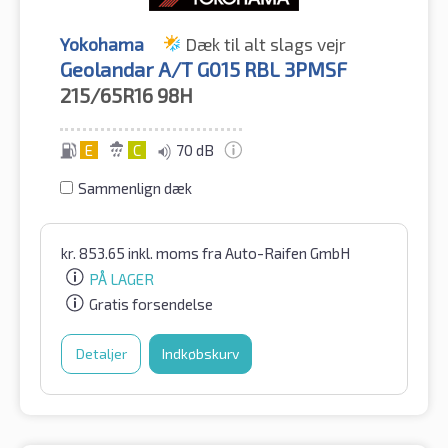
Yokohama
Dæk til alt slags vejr
Geolandar A/T G015 RBL 3PMSF
215/65R16
98H
E
C
70 dB
Sammenlign dæk
kr.
853.65
inkl. moms
fra Auto-Raifen GmbH
PÅ LAGER
Gratis forsendelse
Detaljer
Indkøbskurv