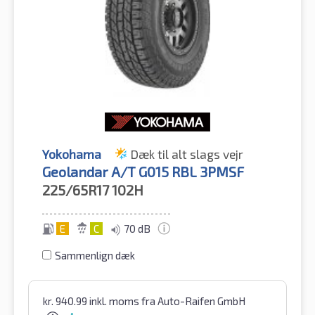
Yokohama
Dæk til alt slags vejr
Geolandar A/T G015 RBL 3PMSF
225/65R17
102H
E
C
70 dB
Sammenlign dæk
kr.
940.99
inkl. moms
fra Auto-Raifen GmbH