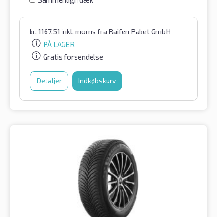
Sammenlign dæk
kr.
1167.51
inkl. moms
fra Raifen Paket GmbH
PÅ LAGER
Gratis forsendelse
Detaljer
Indkøbskurv