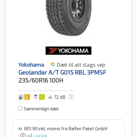
Yokohama
Dæk til alt slags vejr
Geolandar A/T G015 RBL 3PMSF
235/60R16
100H
E
C
72 dB
Sammenlign dæk
kr.
801.90
inkl. moms
fra Raifen Paket GmbH
PÅ LAGER