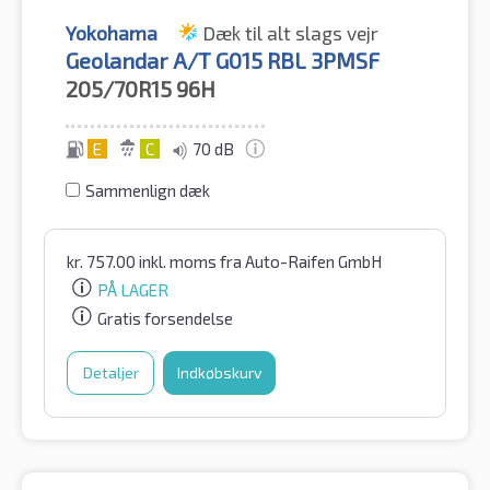
Yokohama
Dæk til alt slags vejr
Geolandar A/T G015 RBL 3PMSF
205/70R15
96H
E
C
70 dB
Sammenlign dæk
kr.
757.00
inkl. moms
fra Auto-Raifen GmbH
PÅ LAGER
Gratis forsendelse
Detaljer
Indkøbskurv