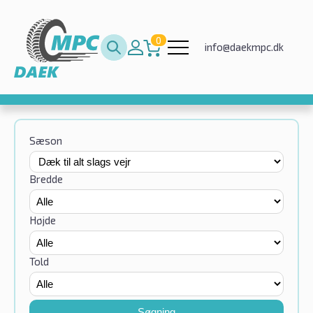
0
info@daekmpc.dk
Sæson
Bredde
Højde
Told
Søgning