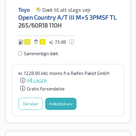
Toyo
Dæk til alt slags vejr
Open Country A/T III M+S 3PMSF TL
265/60R18
110H
D
D
73 dB
Sammenlign dæk
kr.
1228.90
inkl. moms
fra Raifen Paket GmbH
PÅ LAGER
Gratis forsendelse
Detaljer
Indkøbskurv