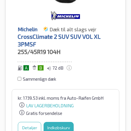
Michelin
Dæk til alt slags vejr
CrossClimate 2 SUV SUV VOL XL
3PMSF
255/45R19
104H
A
B
72 dB
Sammenlign dæk
kr.
1739.53
inkl. moms
fra Auto-Raifen GmbH
LAV LAGERBEHOLDNING
Gratis forsendelse
Detaljer
Indkøbskurv