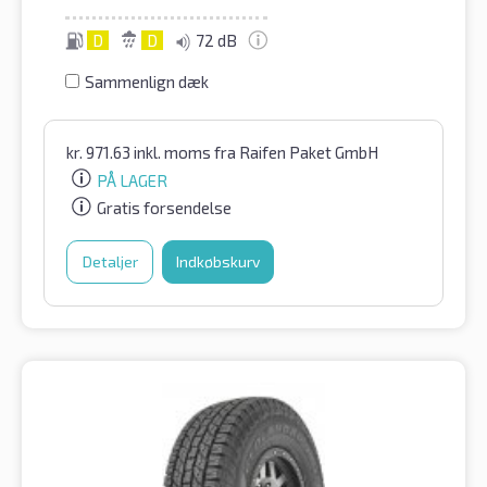
D
D
72 dB
Sammenlign dæk
kr.
971.63
inkl. moms
fra Raifen Paket GmbH
PÅ LAGER
Gratis forsendelse
Detaljer
Indkøbskurv