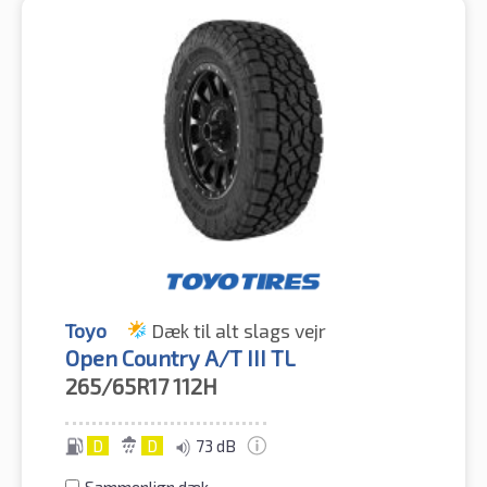
Toyo
Dæk til alt slags vejr
Open Country A/T III TL
265/65R17
112H
D
D
73 dB