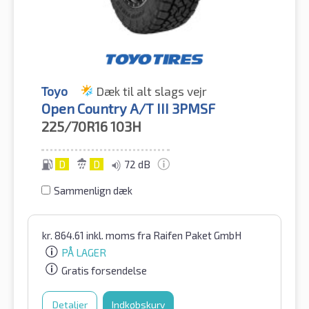
Toyo
Dæk til alt slags vejr
Open Country A/T III 3PMSF
225/70R16
103H
D
D
72 dB
Sammenlign dæk
kr.
864.61
inkl. moms
fra Raifen Paket GmbH
PÅ LAGER
Gratis forsendelse
Detaljer
Indkøbskurv