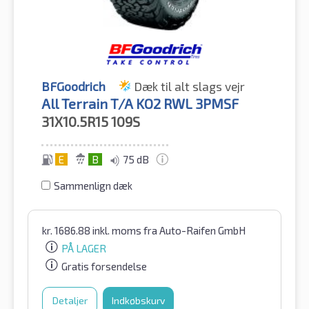
BFGoodrich
Dæk til alt slags vejr
All Terrain T/A KO2 RWL 3PMSF
31X10.5R15
109S
E
B
75 dB
Sammenlign dæk
kr.
1686.88
inkl. moms
fra Auto-Raifen GmbH
PÅ LAGER
Gratis forsendelse
Detaljer
Indkøbskurv