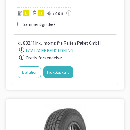
D
D
72 dB
Sammenlign dæk
kr.
832.11
inkl. moms
fra Raifen Paket GmbH
LAV LAGERBEHOLDNING
Gratis forsendelse
Detaljer
Indkøbskurv