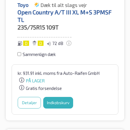
Toyo
Dæk til alt slags vejr
Open Country A/T III XL M+S 3PMSF
TL
235/75R15
109T
D
D
72 dB
Sammenlign dæk
kr.
931.91
inkl. moms
fra Auto-Raifen GmbH
PÅ LAGER
Gratis forsendelse
Detaljer
Indkøbskurv