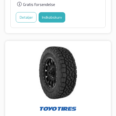
Gratis forsendelse
Detaljer
Indkøbskurv