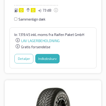
D
D
73 dB
Sammenlign dæk
kr.
1319.45
inkl. moms
fra Raifen Paket GmbH
LAV LAGERBEHOLDNING
Gratis forsendelse
Detaljer
Indkøbskurv