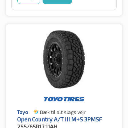
Toyo
Dæk til alt slags vejr
Open Country A/T III M+S 3PMSF
255/65R17
114H