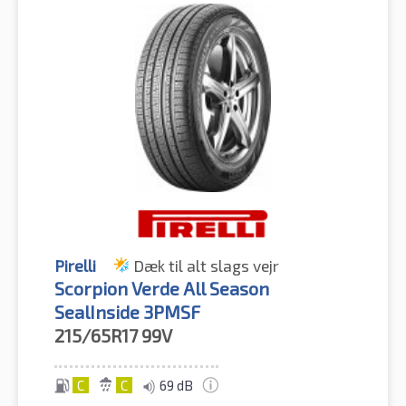
Pirelli
Dæk til alt slags vejr
Scorpion Verde All Season
SealInside 3PMSF
215/65R17
99V
C
C
69 dB