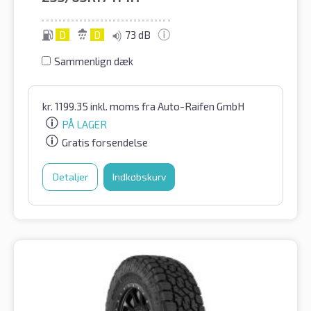
D
D
73 dB
Sammenlign dæk
kr.
1199.35
inkl. moms
fra Auto-Raifen GmbH
PÅ LAGER
Gratis forsendelse
Detaljer
Indkøbskurv