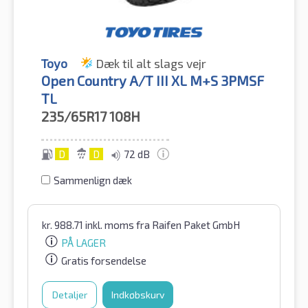
Toyo
Dæk til alt slags vejr
Open Country A/T III XL M+S 3PMSF
TL
235/65R17
108H
D
D
72 dB
Sammenlign dæk
kr.
988.71
inkl. moms
fra Raifen Paket GmbH
PÅ LAGER
Gratis forsendelse
Detaljer
Indkøbskurv