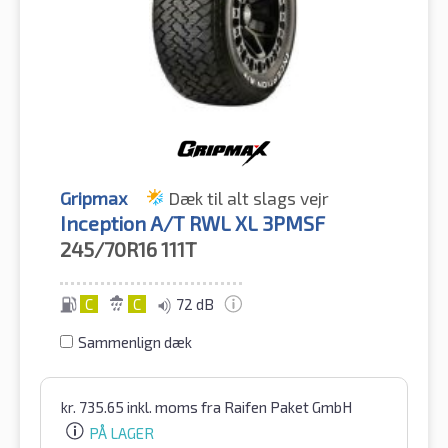
Gripmax
Dæk til alt slags vejr
Inception A/T RWL XL 3PMSF
245/70R16
111T
C
C
72 dB
Sammenlign dæk
kr.
735.65
inkl. moms
fra Raifen Paket GmbH
PÅ LAGER