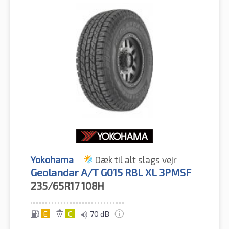
Yokohama
Dæk til alt slags vejr
Geolandar A/T G015 RBL XL 3PMSF
235/65R17
108H
E
C
70 dB