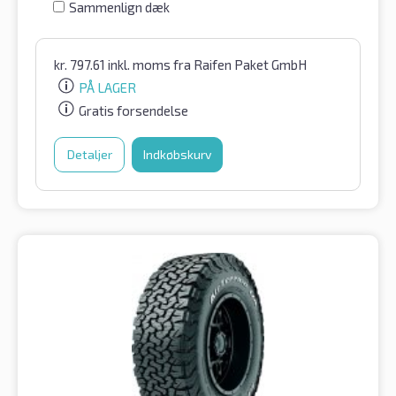
Sammenlign dæk
kr.
797.61
inkl. moms
fra Raifen Paket GmbH
PÅ LAGER
Gratis forsendelse
Detaljer
Indkøbskurv