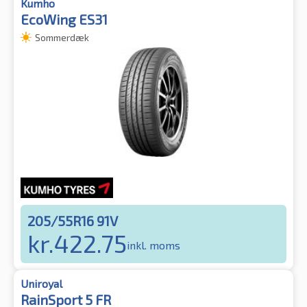
Kumho
EcoWing ES31
Sommerdæk
205/55R16 91V
kr.
422.75
inkl. moms
Uniroyal
RainSport 5 FR