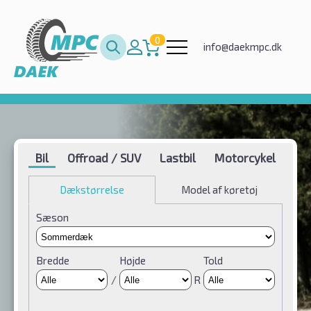
0
info@daekmpc.dk
Bil
Offroad / SUV
Lastbil
Motorcykel
Dækstørrelse
Model af køretøj
Sæson
Bredde
Højde
Told
/
R