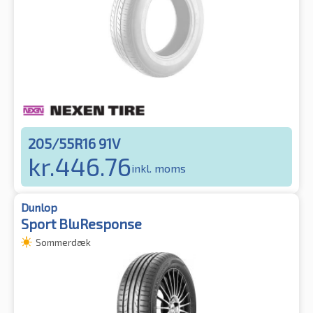
205/55R16 91V
kr.
446.76
inkl. moms
Dunlop
Sport BluResponse
Sommerdæk