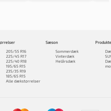
ørrelser
Sæson
Produkt
205/55 R16
Sommerdæk
Dæk
225/45 R17
Vinterdæk
SU
225/40 R18
Helårsdæk
Dæk
195/65 R15
mo
235/35 R19
185/65 R15
Alle dækstørrelser