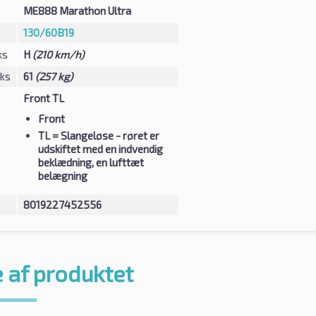
ME888 Marathon Ultra
130/60B19
ks
H
(210 km/h)
eks
61
(257 kg)
Front TL
Front
TL
= Slangeløse - røret er
udskiftet med en indvendig
beklædning, en lufttæt
belægning
8019227452556
 af produktet