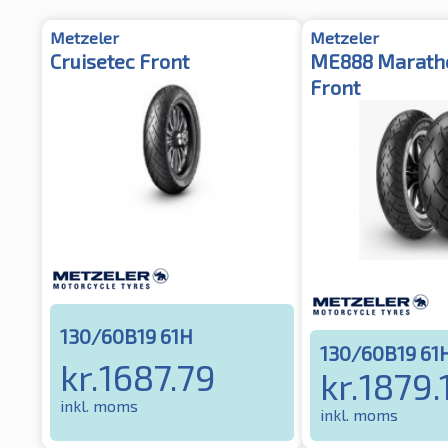
Metzeler
Metzeler
Cruisetec Front
ME888 Maratho
Front
130/60B19 61H
130/60B19 61
kr.
1687.79
kr.
1879.
inkl. moms
inkl. moms