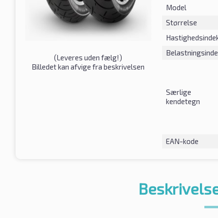
Model
Størrelse
Hastighedsinde
Belastningsind
(
Leveres uden fælg!
)
Billedet kan afvige fra beskrivelsen
Særlige
kendetegn
EAN-kode
Beskrivelse