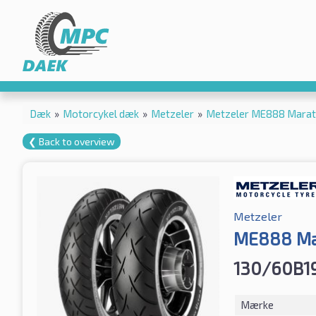
Dæk
»
Motorcykel dæk
»
Metzeler
»
Metzeler ME888 Marath
❮ Back to overview
Metzeler
ME888 Mar
130/60B1
Mærke