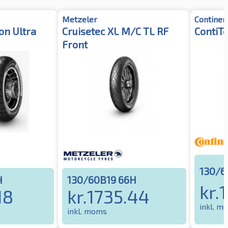
Metzeler
Continen
n Ultra
Cruisetec XL M/C TL RF
ContiTo
Front
130/6
H
130/60B19 66H
kr.
18
kr.
1735.44
inkl. m
inkl. moms