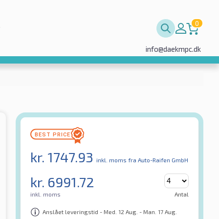
0
info@daekmpc.dk
kr.
1747.93
inkl. moms
fra Auto-Raifen GmbH
kr.
6991.72
inkl. moms
Antal
Anslået leveringstid - Med. 12 Aug. - Man. 17 Aug.