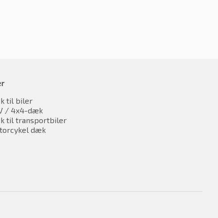
er
 til biler
V / 4x4-dæk
 til transportbiler
torcykel dæk