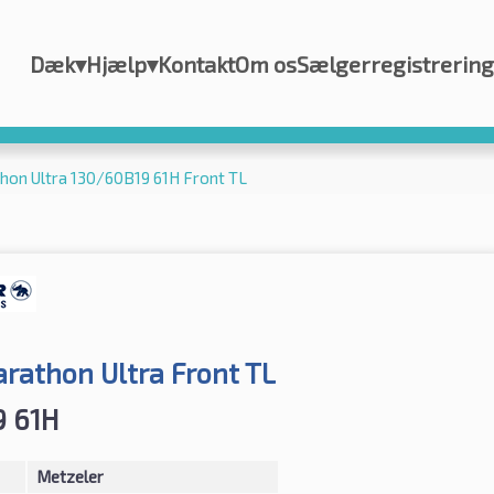
Dæk
▾
Hjælp
▾
Kontakt
Om os
Sælgerregistrering
on Ultra 130/60B19 61H Front TL
athon Ultra Front TL
9 61H
Metzeler