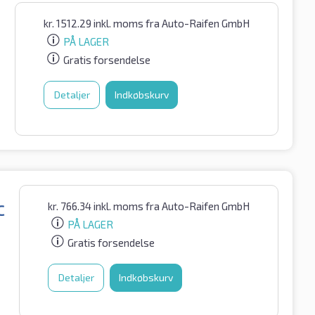
kr.
1512.29
inkl. moms
fra Auto-Raifen GmbH
PÅ LAGER
Gratis forsendelse
Detaljer
Indkøbskurv
kr.
766.34
inkl. moms
fra Auto-Raifen GmbH
C
PÅ LAGER
Gratis forsendelse
Detaljer
Indkøbskurv