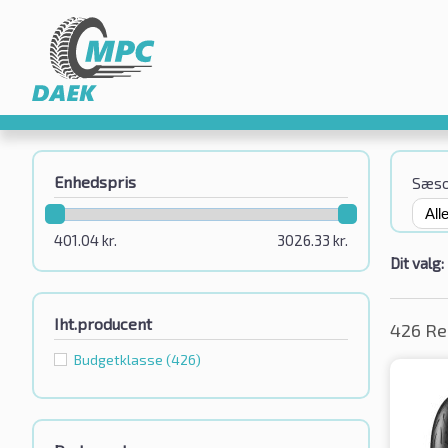
Enhedspris
Sæs
401.04
kr.
3026.33
kr.
Dit valg:
Iht.producent
426 Re
Budgetklassе
(426)