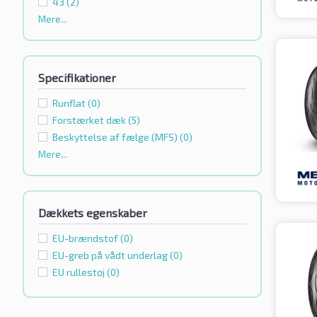
43
(2)
Mere...
Specifikationer
Runflat
(0)
Forstærket dæk
(5)
Beskyttelse af fælge (MFS)
(0)
Mere...
Dækkets egenskaber
EU-brændstof
(0)
EU-greb på vådt underlag
(0)
EU rullestøj
(0)