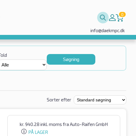
0
info@daekmpc.dk
Told
Søgning
Sorter efter
kr.
940.28
inkl. moms
fra Auto-Raifen GmbH
PÅ LAGER