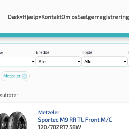
Dæk
▾
Hjælp
▾
Kontakt
Om os
Sælgerregistrering
Bredde
Højde
on
Metzeler
sultater
Metzeler
Sportec M9 RR TL Front M/C
120/70ZR17
58W