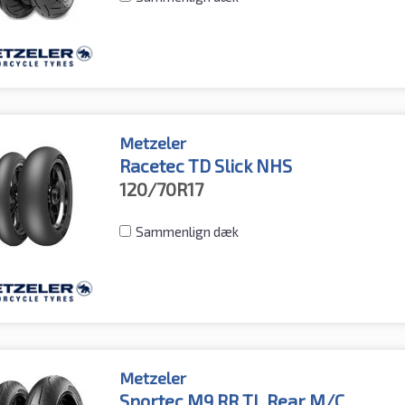
Metzeler
Racetec TD Slick NHS
120/70R17
Sammenlign dæk
Metzeler
Sportec M9 RR TL Rear M/C