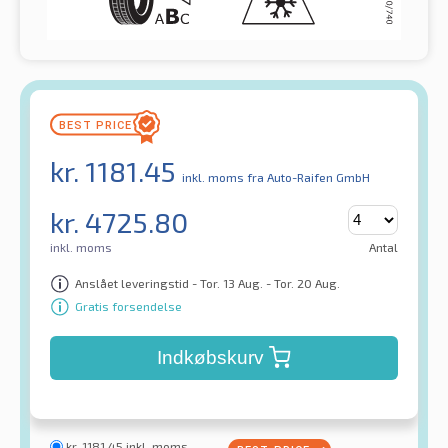
kr.
1181.45
inkl. moms
fra Auto-Raifen GmbH
kr.
4725.80
inkl. moms
Antal
Anslået leveringstid - Tor. 13 Aug. - Tor. 20 Aug.
Gratis forsendelse
Indkøbskurv
kr.
1181.45
inkl. moms