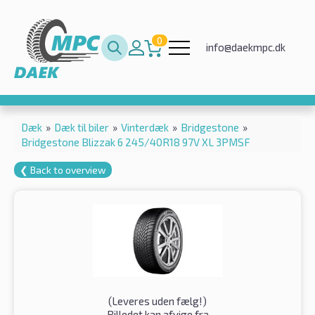
0
info@daekmpc.dk
Dæk
»
Dæk til biler
»
Vinterdæk
»
Bridgestone
»
Bridgestone Blizzak 6 245/40R18 97V XL 3PMSF
❮ Back to overview
(
Leveres uden fælg!
)
Billedet kan afvige fra