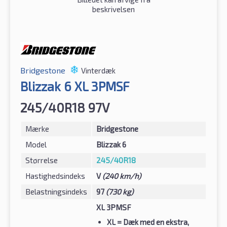
beskrivelsen
Bridgestone
Vinterdæk
Blizzak 6 XL 3PMSF
245/40R18 97V
Mærke
Bridgestone
Model
Blizzak 6
Størrelse
245/40R18
Hastighedsindeks
V
(240 km/h)
Belastningsindeks
97
(730 kg)
XL 3PMSF
XL
= Dæk med en ekstra,