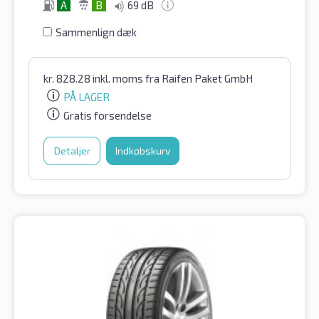
A
B
69 dB
Sammenlign dæk
kr.
828.28
inkl. moms
fra Raifen Paket GmbH
PÅ LAGER
Gratis forsendelse
Detaljer
Indkøbskurv