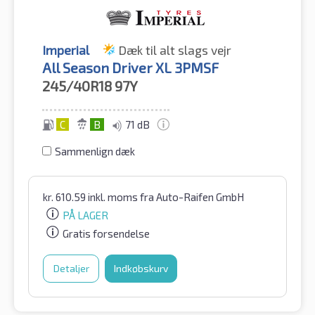
Imperial
Dæk til alt slags vejr
All Season Driver XL 3PMSF
245/40R18
97Y
C
B
71 dB
Sammenlign dæk
kr.
610.59
inkl. moms
fra Auto-Raifen GmbH
PÅ LAGER
Gratis forsendelse
Detaljer
Indkøbskurv