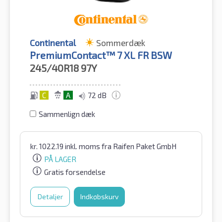
Continental
Sommerdæk
PremiumContact™ 7 XL FR BSW
245/40R18
97Y
C
A
72 dB
Sammenlign dæk
kr.
1022.19
inkl. moms
fra Raifen Paket GmbH
PÅ LAGER
Gratis forsendelse
Detaljer
Indkøbskurv