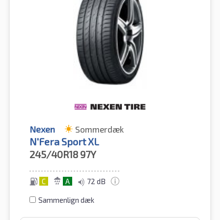
Nexen
Sommerdæk
N'Fera Sport XL
245/40R18
97Y
C
A
72 dB
Sammenlign dæk