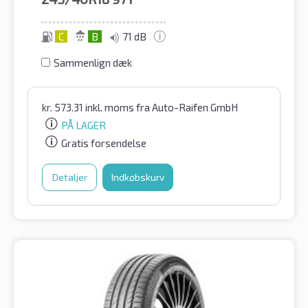
C
B
71 dB
Sammenlign dæk
kr.
573.31
inkl. moms
fra Auto-Raifen GmbH
PÅ LAGER
Gratis forsendelse
Detaljer
Indkøbskurv