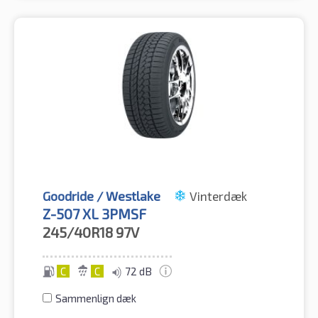
Goodride / Westlake
Vinterdæk
Z-507 XL 3PMSF
245/40R18
97V
C
C
72 dB
Sammenlign dæk