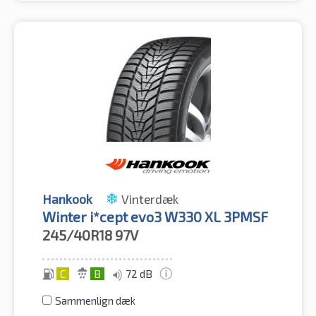
Hankook
Vinterdæk
Winter i*cept evo3 W330 XL 3PMSF
245/40R18
97V
C
B
72 dB
Sammenlign dæk