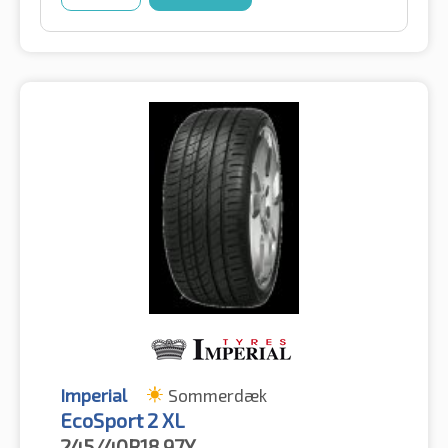
Imperial
Sommerdæk
EcoSport 2 XL
245/40R18
97Y