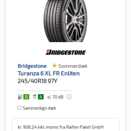
Bridgestone
Sommerdæk
Turanza 6 XL FR Enliten
245/40R18
97Y
B
A
70 dB
Sammenlign dæk
kr.
908.24
inkl. moms
fra Raifen Paket GmbH