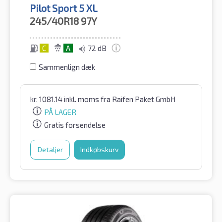
Pilot Sport 5 XL
245/40R18
97Y
C
A
72 dB
Sammenlign dæk
kr.
1081.14
inkl. moms
fra Raifen Paket GmbH
PÅ LAGER
Gratis forsendelse
Detaljer
Indkøbskurv