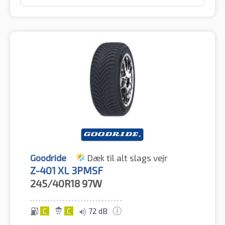
Goodride
Dæk til alt slags vejr
Z-401 XL 3PMSF
245/40R18
97W
C
C
72 dB