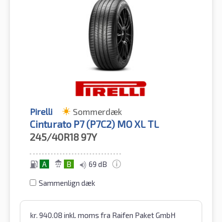
Pirelli
Sommerdæk
Cinturato P7 (P7C2) MO XL TL
245/40R18
97Y
A
B
69 dB
Sammenlign dæk
kr.
940.08
inkl. moms
fra Raifen Paket GmbH