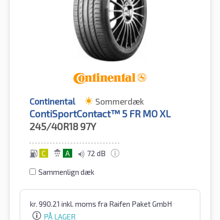
Continental
Sommerdæk
ContiSportContact™ 5 FR MO XL
245/40R18
97Y
C
A
72 dB
Sammenlign dæk
kr.
990.21
inkl. moms
fra Raifen Paket GmbH
PÅ LAGER