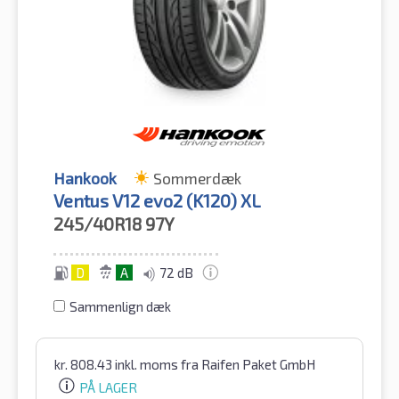
Hankook
Sommerdæk
Ventus V12 evo2 (K120) XL
245/40R18
97Y
D
A
72 dB
Sammenlign dæk
kr.
808.43
inkl. moms
fra Raifen Paket GmbH
PÅ LAGER