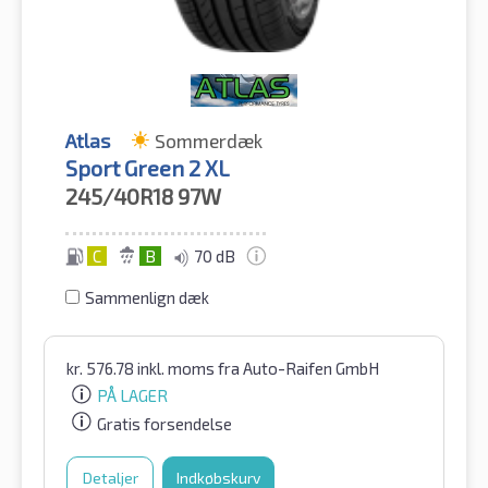
Atlas
Sommerdæk
Sport Green 2 XL
245/40R18
97W
C
B
70 dB
Sammenlign dæk
kr.
576.78
inkl. moms
fra Auto-Raifen GmbH
PÅ LAGER
Gratis forsendelse
Detaljer
Indkøbskurv