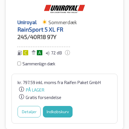
Uniroyal
Sommerdæk
RainSport 5 XL FR
245/40R18
97Y
C
A
72 dB
Sammenlign dæk
kr.
797.59
inkl. moms
fra Raifen Paket GmbH
PÅ LAGER
Gratis forsendelse
Detaljer
Indkøbskurv