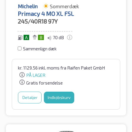
Michelin
Sommerdæk
Primacy 4 MO XL FSL
245/40R18
97Y
A
B
70 dB
Sammenlign dæk
kr.
1129.56
inkl. moms
fra Raifen Paket GmbH
PÅ LAGER
Gratis forsendelse
Detaljer
Indkøbskurv