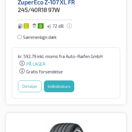
ZuperEco Z-107 XL FR
245/40R18
97W
C
B
72 dB
Sammenlign dæk
kr.
592.79
inkl. moms
fra Auto-Raifen GmbH
PÅ LAGER
Gratis forsendelse
Detaljer
Indkøbskurv