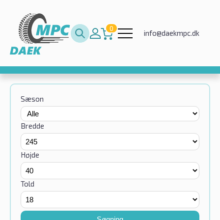
0
info@daekmpc.dk
Sæson
Bredde
Højde
Told
Søgning