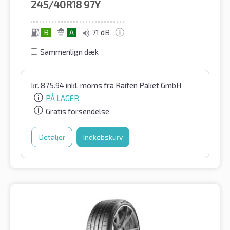
245/40R18
97Y
B
A
71 dB
Sammenlign dæk
kr.
875.94
inkl. moms
fra Raifen Paket GmbH
PÅ LAGER
Gratis forsendelse
Detaljer
Indkøbskurv