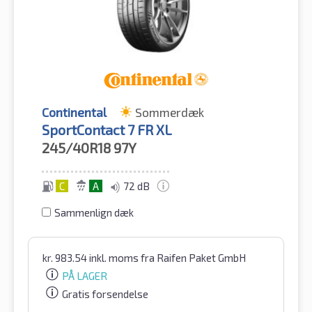
Continental
Sommerdæk
SportContact 7 FR XL
245/40R18
97Y
C
A
72 dB
Sammenlign dæk
kr.
983.54
inkl. moms
fra Raifen Paket GmbH
PÅ LAGER
Gratis forsendelse