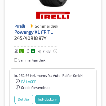
Pirelli
Sommerdæk
Powergy XL FR TL
245/40R18
97Y
B
A
71 dB
Sammenlign dæk
kr.
952.66
inkl. moms
fra Auto-Raifen GmbH
PÅ LAGER
Gratis forsendelse
Detaljer
Indkøbskurv