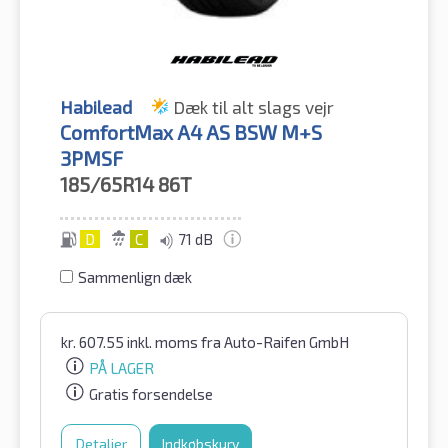
Habilead
Dæk til alt slags vejr
ComfortMax A4 AS BSW M+S
3PMSF
185/65R14
86T
D
C
71 dB
Sammenlign dæk
kr.
607.55
inkl. moms
fra Auto-Raifen GmbH
PÅ LAGER
Gratis forsendelse
Detaljer
Indkøbskurv