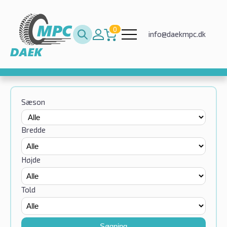
0
info@daekmpc.dk
Sæson
Bredde
Højde
Told
Søgning