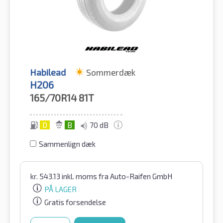
Habilead
Sommerdæk
H206
165/70R14
81T
D
B
70 dB
Sammenlign dæk
kr.
543.13
inkl. moms
fra Auto-Raifen GmbH
PÅ LAGER
Gratis forsendelse