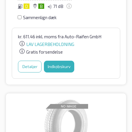
D
B
71 dB
Sammenlign dæk
kr.
611.46
inkl. moms
fra Auto-Raifen GmbH
LAV LAGERBEHOLDNING
Gratis forsendelse
Detaljer
Indkøbskurv