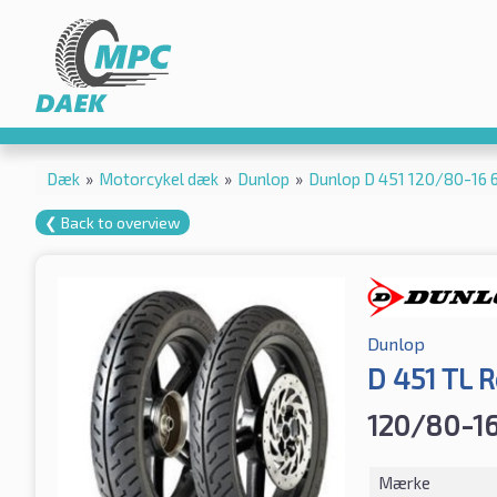
Dæk
»
Motorcykel dæk
»
Dunlop
»
Dunlop D 451 120/80-16 
❮ Back to overview
Dunlop
D 451 TL R
120/80-1
Mærke