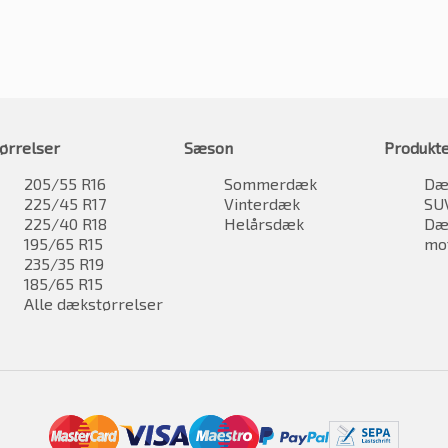
ørrelser
Sæson
Produkt
205/55 R16
Sommerdæk
Dæk
225/45 R17
Vinterdæk
SU
225/40 R18
Helårsdæk
Dæk
195/65 R15
mo
235/35 R19
185/65 R15
Alle dækstørrelser