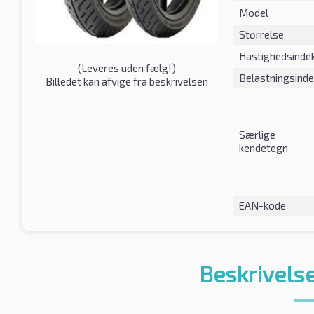
Model
Størrelse
Hastighedsinde
(
Leveres uden fælg!
)
Belastningsind
Billedet kan afvige fra beskrivelsen
Særlige
kendetegn
EAN-kode
Beskrivelse