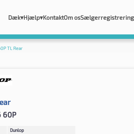
Dæk
▾
Hjælp
▾
Kontakt
Om os
Sælgerregistrering
60P TL Rear
ear
6 60P
Dunlop