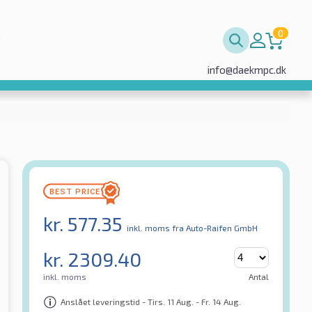
0
info@daekmpc.dk
kr.
577.35
inkl. moms
fra Auto-Raifen GmbH
kr.
2309.40
inkl. moms
Antal
Anslået leveringstid - Tirs. 11 Aug. - Fr. 14 Aug.