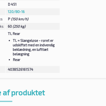
D 451
120/80-16
ks
P
(150 km/h)
eks
60
(250 kg)
TL Rear
TL
= Slangeløse - røret er
udskiftet med en indvendig
beklædning, en lufttæt
belægning
Rear
4038526161574
 af produktet