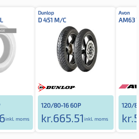
Dunlop
Avon
TL
D 451 M/C
AM63 V
P
120/80-16 60P
120/8
6
kr.
665.51
kr.
inkl. moms
inkl. moms