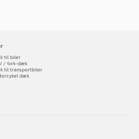
er
 til biler
V / 4x4-dæk
 til transportbiler
torcykel dæk