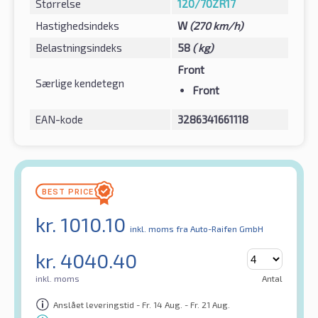
Størrelse
120/70ZR17
Hastighedsindeks
W
(270 km/h)
Belastningsindeks
58
( kg)
Front
Særlige kendetegn
Front
EAN-kode
3286341661118
kr.
1010.10
inkl. moms
fra Auto-Raifen GmbH
kr.
4040.40
inkl. moms
Antal
Anslået leveringstid - Fr. 14 Aug. - Fr. 21 Aug.