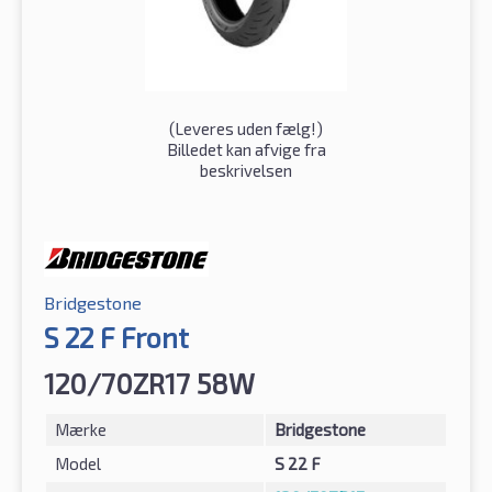
(
Leveres uden fælg!
)
Billedet kan afvige fra
beskrivelsen
Bridgestone
S 22 F Front
120/70ZR17 58W
Mærke
Bridgestone
Model
S 22 F