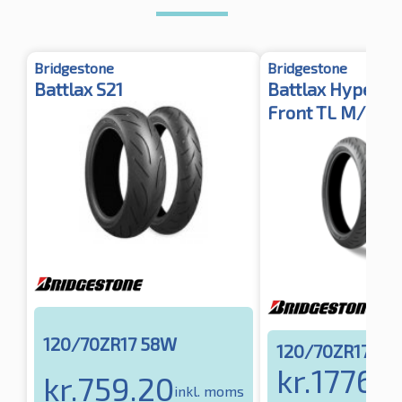
Bridgestone
Bridgestone
Battlax S21
Battlax Hypersp
Front TL M/C Va
120/70ZR17 58W
120/70ZR17 58
kr.
1776.
kr.
759.20
inkl. moms