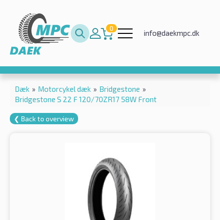
0
info@daekmpc.dk
Dæk
»
Motorcykel dæk
»
Bridgestone
»
Bridgestone S 22 F 120/70ZR17 58W Front
❮ Back to overview