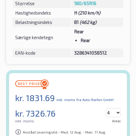
Størrelse
180/65R16
Hastighedsindeks
H
(210 km/h)
Belastningsindeks
81
(462 kg)
Rear
Særlige kendetegn
Rear
EAN-kode
3286341058512
kr.
1831.69
inkl. moms
fra Auto-Raifen GmbH
kr.
7326.76
inkl. moms
Antal
Anslået leveringstid - Med. 12 Aug. - Man. 17 Aug.