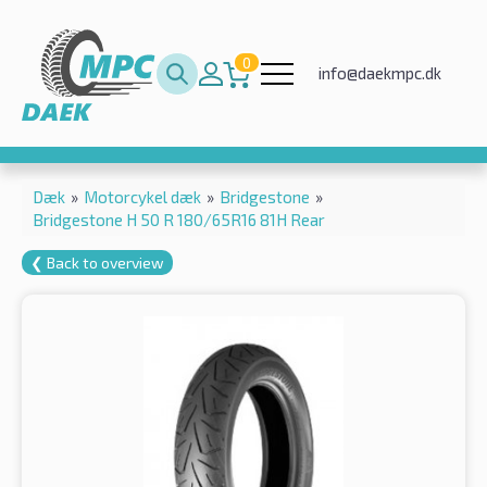
0
info@daekmpc.dk
Dæk
»
Motorcykel dæk
»
Bridgestone
»
Bridgestone H 50 R 180/65R16 81H Rear
❮ Back to overview