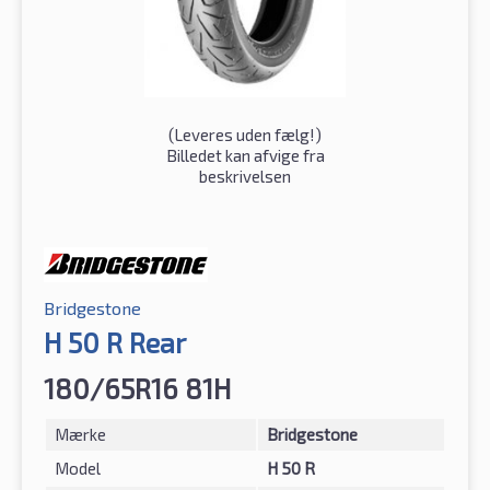
(
Leveres uden fælg!
)
Billedet kan afvige fra
beskrivelsen
Bridgestone
H 50 R Rear
180/65R16 81H
Mærke
Bridgestone
Model
H 50 R