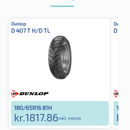
Dunlop
Dunlop
D 407 T H/D TL
D 407
180/65R16 81H
180/
kr.
1817.86
kr.
inkl. moms