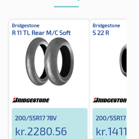
Bridgestone
Bridgestone
R 11 TL Rear M/C Soft
S 22 R
200/55R17 78V
200/55R17 78
kr.
2280.56
kr.
1411.3