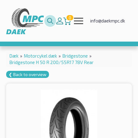
0
info@daekmpc.dk
Dæk
»
Motorcykel dæk
»
Bridgestone
»
Bridgestone H 50 R 200/55R17 78V Rear
❮ Back to overview