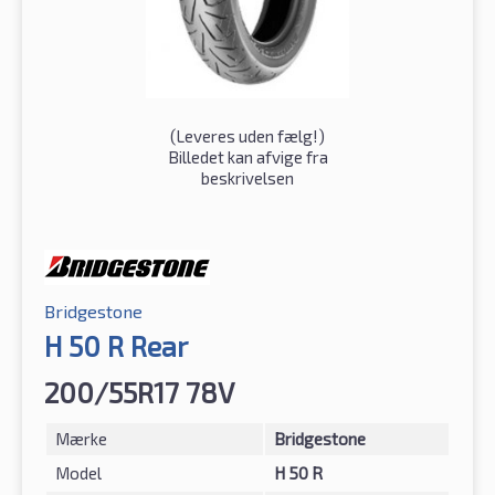
(
Leveres uden fælg!
)
Billedet kan afvige fra
beskrivelsen
Bridgestone
H 50 R Rear
200/55R17 78V
Mærke
Bridgestone
Model
H 50 R