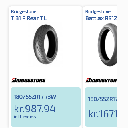
Bridgestone
Bridgestone
T 31 R Rear TL
Battlax RS12 Rea
180/55ZR17 73W
180/55ZR17 73
kr.
987.94
kr.
1671.1
inkl. moms