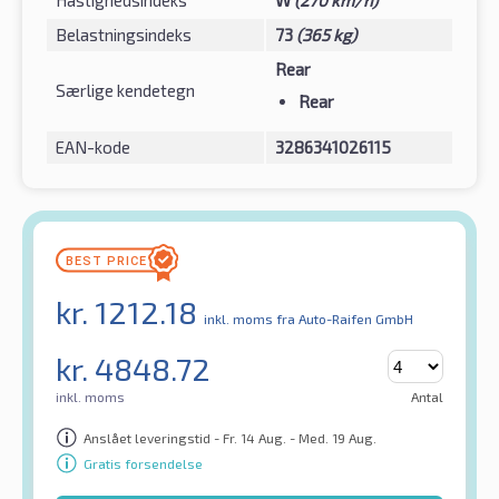
Hastighedsindeks
W
(270 km/h)
Belastningsindeks
73
(365 kg)
Rear
Særlige kendetegn
Rear
EAN-kode
3286341026115
kr.
1212.18
inkl. moms
fra Auto-Raifen GmbH
kr.
4848.72
inkl. moms
Antal
Anslået leveringstid - Fr. 14 Aug. - Med. 19 Aug.
Gratis forsendelse