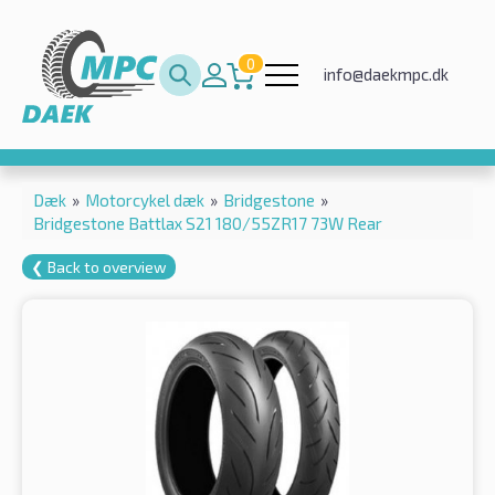
0
info@daekmpc.dk
Dæk
»
Motorcykel dæk
»
Bridgestone
»
Bridgestone Battlax S21 180/55ZR17 73W Rear
❮ Back to overview