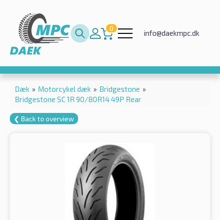
0
info@daekmpc.dk
Dæk
»
Motorcykel dæk
»
Bridgestone
»
Bridgestone SC 1R 90/80R14 49P Rear
❮ Back to overview