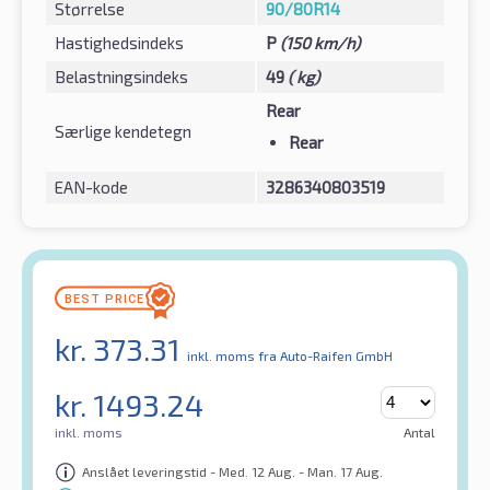
Størrelse
90/80R14
Hastighedsindeks
P
(150 km/h)
Belastningsindeks
49
( kg)
Rear
Særlige kendetegn
Rear
EAN-kode
3286340803519
kr.
373.31
inkl. moms
fra Auto-Raifen GmbH
kr.
1493.24
inkl. moms
Antal
Anslået leveringstid - Med. 12 Aug. - Man. 17 Aug.