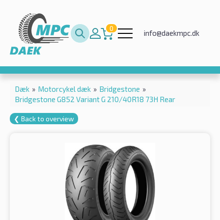
0
info@daekmpc.dk
Dæk
»
Motorcykel dæk
»
Bridgestone
»
Bridgestone G852 Variant G 210/40R18 73H Rear
❮ Back to overview