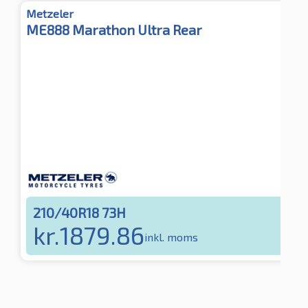
Metzeler
ME888 Marathon Ultra Rear
210/40R18 73H
kr.
1879.86
inkl. moms