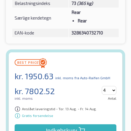
Belastningsindeks
73
(365 kg)
Rear
Særlige kendetegn
Rear
EAN-kode
3286340732710
kr.
1950.63
inkl. moms
fra Auto-Raifen GmbH
kr.
7802.52
inkl. moms
Antal
Anslået leveringstid - Tor. 13 Aug. - Fr. 14 Aug.
Gratis forsendelse
Indkøbskurv