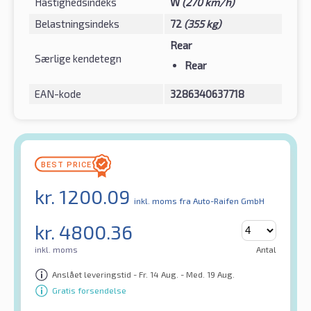
Hastighedsindeks
W
(270 km/h)
Belastningsindeks
72
(355 kg)
Rear
Særlige kendetegn
Rear
EAN-kode
3286340637718
kr.
1200.09
inkl. moms
fra Auto-Raifen GmbH
kr.
4800.36
inkl. moms
Antal
Anslået leveringstid - Fr. 14 Aug. - Med. 19 Aug.
Gratis forsendelse