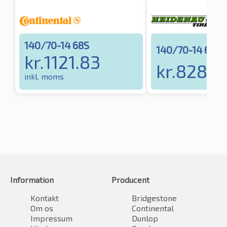
140/70-14 68S
140/70-14 68S
kr.
1121.83
kr.
828.8
inkl. moms
Information
Producent
Kontakt
Bridgestone
Om os
Continental
Impressum
Dunlop