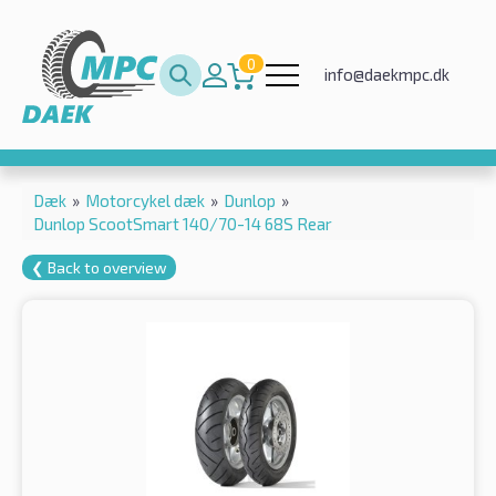
0
info@daekmpc.dk
Dæk
»
Motorcykel dæk
»
Dunlop
»
Dunlop ScootSmart 140/70-14 68S Rear
❮ Back to overview