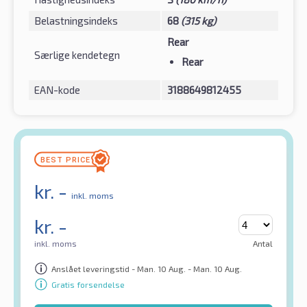
Belastningsindeks
68
(315 kg)
Rear
Særlige kendetegn
Rear
EAN-kode
3188649812455
kr.
-
inkl. moms
kr.
-
inkl. moms
Antal
Anslået leveringstid - Man. 10 Aug. - Man. 10 Aug.
Gratis forsendelse