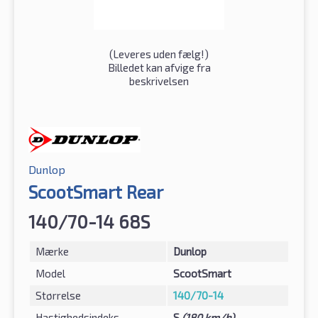
(
Leveres uden fælg!
)
Billedet kan afvige fra
beskrivelsen
Dunlop
ScootSmart Rear
140/70-14 68S
Mærke
Dunlop
Model
ScootSmart
Størrelse
140/70-14
Hastighedsindeks
S
(180 km/h)