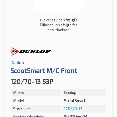
(
Leveres uden fælg!
)
Billedet kan afvige fra
beskrivelsen
Dunlop
ScootSmart M/C Front
120/70-13 53P
Mærke
Dunlop
Model
ScootSmart
Størrelse
120/70-13
Hastighedsindeks
P
(150 km/h)