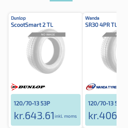
Dunlop
Wanda
ScootSmart 2 TL
SR30 4PR TL Fro
120/70-13 53P
120/70-13 53P
kr.
643.61
kr.
406.1
inkl. moms