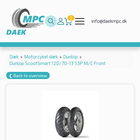
0
info@daekmpc.dk
Dæk
»
Motorcykel dæk
»
Dunlop
»
Dunlop ScootSmart 120/70-13 53P M/C Front
❮ Back to overview