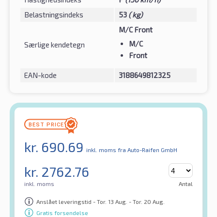
Belastningsindeks
53
( kg)
M/C Front
M/C
Særlige kendetegn
Front
EAN-kode
3188649812325
kr.
690.69
inkl. moms
fra Auto-Raifen GmbH
kr.
2762.76
inkl. moms
Antal
Anslået leveringstid - Tor. 13 Aug. - Tor. 20 Aug.
Gratis forsendelse