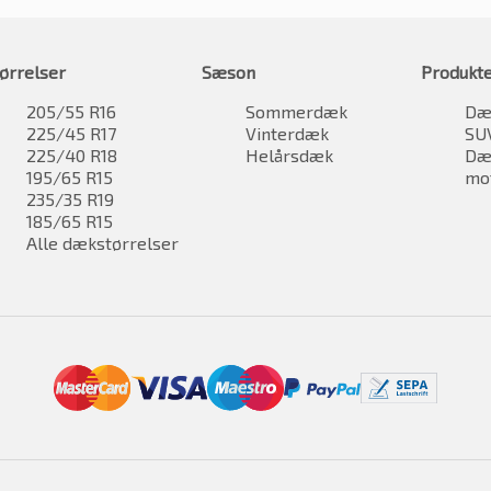
ørrelser
Sæson
Produkt
205/55 R16
Sommerdæk
Dæk
225/45 R17
Vinterdæk
SU
225/40 R18
Helårsdæk
Dæk
195/65 R15
mo
235/35 R19
185/65 R15
Alle dækstørrelser