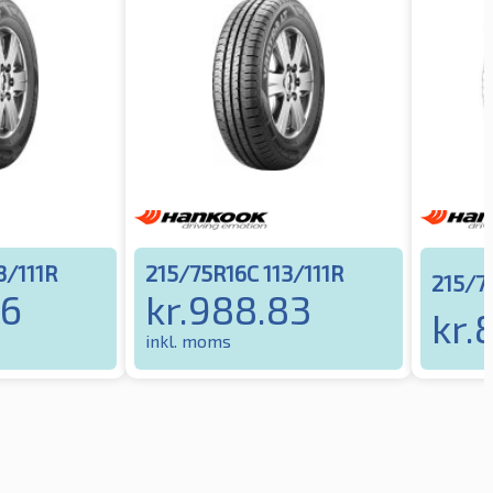
3/111R
215/75R16C 113/111R
215/7
96
kr.
988.83
kr.
8
inkl. moms