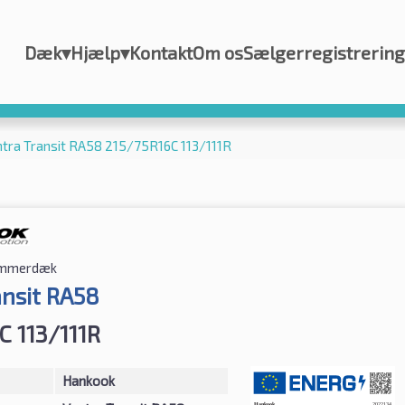
Dæk
▾
Hjælp
▾
Kontakt
Om os
Sælgerregistrering
tra Transit RA58 215/75R16C 113/111R
mmerdæk
ansit RA58
C 113/111R
Hankook