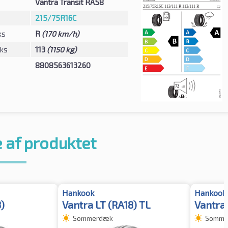
Vantra Transit RA58
215/75R16C
ks
R
(170 km/h)
eks
113
(1150 kg)
8808563613260
 af produktet
Hankook
Hankook
)
Vantra LT (RA18) TL
Vantra
Sommerdæk
Somme