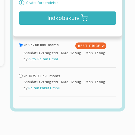
Gratis forsendelse
Indkøbskurv
kr.
967.66
inkl. moms
Anslået leveringstid - Med. 12 Aug. - Man. 17 Aug.
by
Auto-Raifen GmbH
kr.
1075.31
inkl. moms
Anslået leveringstid - Med. 12 Aug. - Man. 17 Aug.
by
Raifen Paket GmbH
Superia
 Transit RA58
EcoBlueVan 2 8PR
rdæk
Sommerdæk