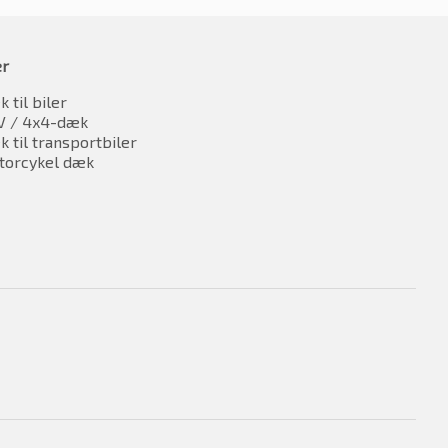
er
 til biler
V / 4x4-dæk
 til transportbiler
torcykel dæk