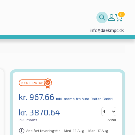
0
info@daekmpc.dk
kr.
967.66
inkl. moms
fra Auto-Raifen GmbH
kr.
3870.64
inkl. moms
Antal
Anslået leveringstid - Med. 12 Aug. - Man. 17 Aug.