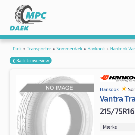
Dæk
»
Transporter
»
Sommerdæk
»
Hankook
»
Hankook Van
❮ Back to overview
Hankook
So
Vantra Tr
215/75R16
Mærke