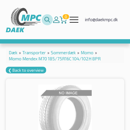
0
info@daekmpc.dk
Dæk
»
Transporter
»
Sommerdæk
»
Momo
»
Momo Mendex M70 185/75R16C 104/102H 8PR
❮ Back to overview