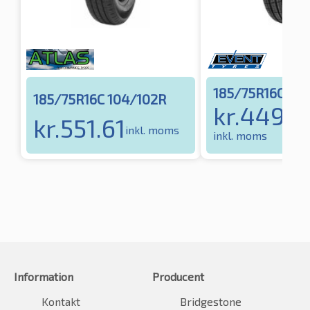
185/75R16C 10
185/75R16C 104/102R
kr.
449.0
kr.
551.61
inkl. moms
inkl. moms
Information
Producent
Kontakt
Bridgestone