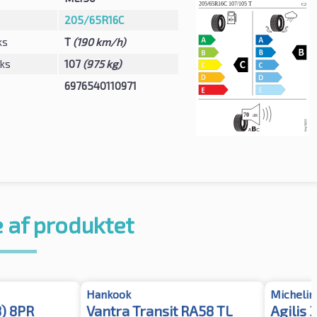
205/65R16C
ks
T
(190 km/h)
eks
107
(975 kg)
6976540110971
 af produktet
Hankook
Michelin
8) 8PR
Vantra Transit RA58 TL
Agilis 3