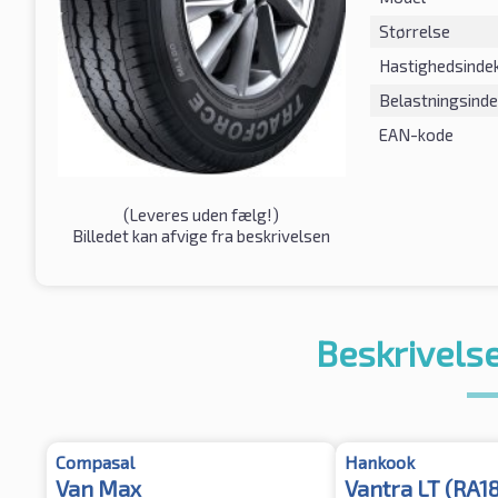
Størrelse
Hastighedsinde
Belastningsind
EAN-kode
(
Leveres uden fælg!
)
Billedet kan afvige fra beskrivelsen
Beskrivelse
Compasal
Hankook
Van Max
Vantra LT (RA1