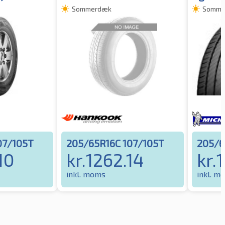
Sommerdæk
Somme
07/105T
205/65R16C 107/105T
205/6
10
kr.
1262.14
kr.
1
inkl. moms
inkl. m