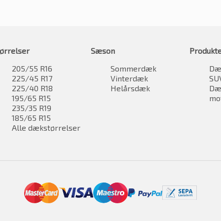
ørrelser
Sæson
Produkt
205/55 R16
Sommerdæk
Dæk
225/45 R17
Vinterdæk
SU
225/40 R18
Helårsdæk
Dæk
195/65 R15
mo
235/35 R19
185/65 R15
Alle dækstørrelser