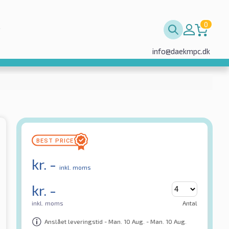
0
info@daekmpc.dk
kr.
-
inkl. moms
kr.
-
inkl. moms
Antal
Anslået leveringstid - Man. 10 Aug. - Man. 10 Aug.