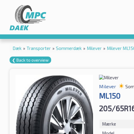
Dæk
»
Transporter
»
Sommerdæk
»
Milever
»
Milever ML1
❮ Back to overview
Milever
Som
ML150
205/65R1
Mærke
Model