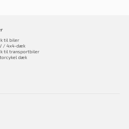
er
 til biler
V / 4x4-dæk
 til transportbiler
torcykel dæk