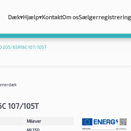
Dæk
▾
Hjælp
▾
Kontakt
Om os
Sælgerregistrering
50 205/65R16C 107/105T
merdæk
6C 107/105T
Milever
ML150