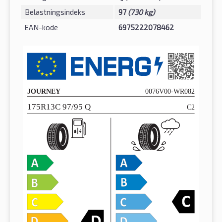
Belastningsindeks
97
(730 kg)
EAN-kode
6975222078462