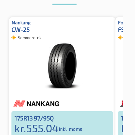
Nankang
Fortun
CW-25
FSR 7
Sommerdæk
Somm
175R13 97/95Q
175R
kr.
555.04
kr.
inkl. moms