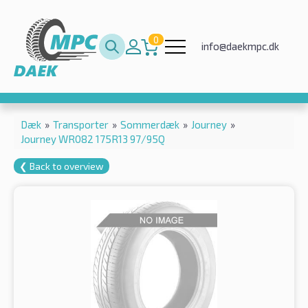
0
info@daekmpc.dk
Dæk
»
Transporter
»
Sommerdæk
»
Journey
»
Journey WR082 175R13 97/95Q
❮ Back to overview