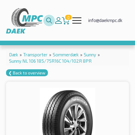
0
info@daekmpc.dk
Dæk
»
Transporter
»
Sommerdæk
»
Sunny
»
Sunny NL 106 185/75R16C 104/102R 8PR
❮ Back to overview