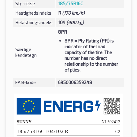
Størrelse
185/75R16C
Hastighedsindeks
R
(170 km/h)
Belastningsindeks
104
(900 kg)
8PR
8PR
= Ply Rating (PR) is
indicator of the load
Særlige
capacity of the tire. The
kendetegn
number has no direct
relationship to the number
of plies.
EAN-kode
6950306359248