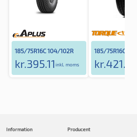
185/75R16C 104/102R
185/75R16C 10
kr.
395.11
kr.
421.8
inkl. moms
Information
Producent