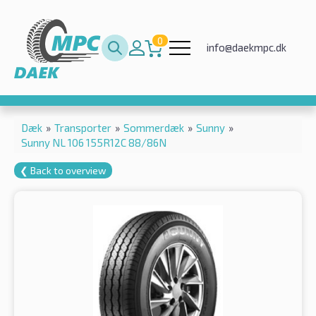
0
info@daekmpc.dk
Dæk
»
Transporter
»
Sommerdæk
»
Sunny
»
Sunny NL 106 155R12C 88/86N
❮ Back to overview