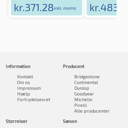
kr.
371.28
kr.
483.5
inkl. moms
Information
Producent
Kontakt
Bridgestone
Om os
Continental
Impressum
Dunlop
Hjælp
Goodyear
Fortrydelsesret
Michelin
Pirelli
Alle producenter
Størrelser
Sæson