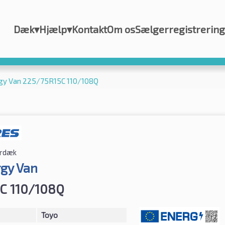
Dæk
▾
Hjælp
▾
Kontakt
Om os
Sælgerregistrering
gy Van 225/75R15C 110/108Q
rdæk
gy Van
C 110/108Q
Toyo