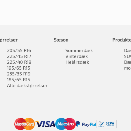
ørrelser
Sæson
Produkt
205/55 R16
Sommerdæk
Dæk
225/45 R17
Vinterdæk
SU
225/40 R18
Helårsdæk
Dæk
195/65 R15
mo
235/35 R19
185/65 R15
Alle dækstørrelser