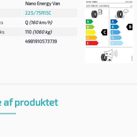
Nano Energy Van
225/75R15C
ks
Q
(160 km/h)
eks
110
(1060 kg)
4981910573739
 af produktet