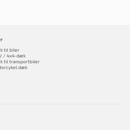
er
 til biler
V / 4x4-dæk
 til transportbiler
torcykel dæk