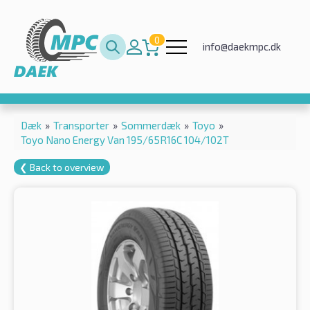
0
info@daekmpc.dk
Dæk
»
Transporter
»
Sommerdæk
»
Toyo
»
Toyo Nano Energy Van 195/65R16C 104/102T
❮ Back to overview