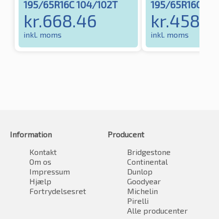
195/65R16C 104/102T
195/65R16C 10
kr.
668.46
kr.
458.9
inkl. moms
inkl. moms
Information
Producent
Kontakt
Bridgestone
Om os
Continental
Impressum
Dunlop
Hjælp
Goodyear
Fortrydelsesret
Michelin
Pirelli
Alle producenter