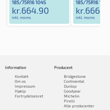
185/75R16 104S
185/75R16 104S
kr.
664.90
kr.
666.3
inkl. moms
inkl. moms
Information
Producent
Kontakt
Bridgestone
Om os
Continental
Impressum
Dunlop
Hjælp
Goodyear
Fortrydelsesret
Michelin
Pirelli
Alle producenter