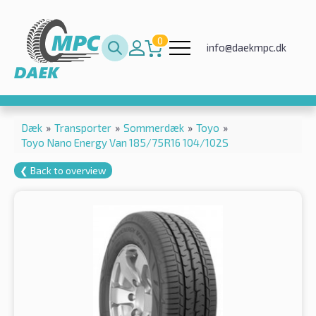
0
info@daekmpc.dk
Dæk
»
Transporter
»
Sommerdæk
»
Toyo
»
Toyo Nano Energy Van 185/75R16 104/102S
❮ Back to overview