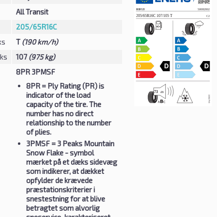
All Transit
205/65R16C
ks
T
(190 km/h)
eks
107
(975 kg)
8PR 3PMSF
8PR
= Ply Rating (PR) is
indicator of the load
capacity of the tire. The
number has no direct
relationship to the number
of plies.
3PMSF
= 3 Peaks Mountain
Snow Flake - symbol
mærket på et dæks sidevæg
som indikerer, at dækket
opfylder de krævede
præstationskriterier i
snestestning for at blive
betragtet som alvorlig
sneservice-karakteriseret