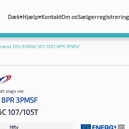
Dæk
▾
Hjælp
▾
Kontakt
Om os
Sælgerregistrering
l Transit 205/65R16C 107/105T 8PR 3PMSF
alt slags vejr
it 8PR 3PMSF
6C 107/105T
Hifly