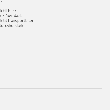
er
 til biler
V / 4x4-dæk
 til transportbiler
torcykel dæk