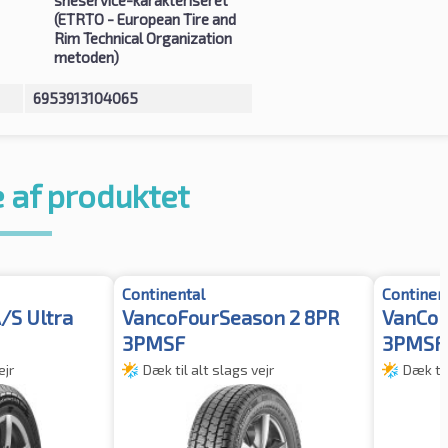
(ETRTO - European Tire and
Rim Technical Organization
metoden)
6953913104065
 af produktet
Continental
Continen
/S Ultra
VancoFourSeason 2 8PR
VanCon
3PMSF
3PMSF
ejr
Dæk til alt slags vejr
Dæk til