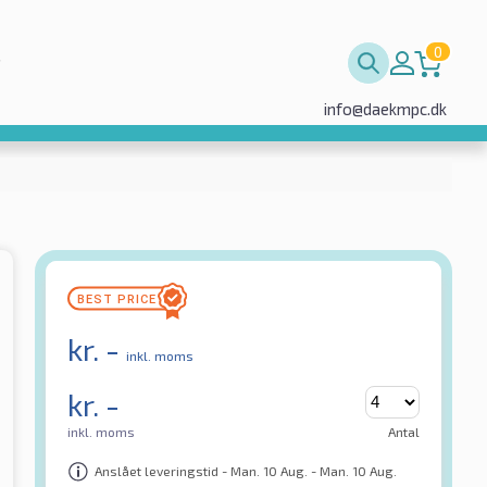
0
info@daekmpc.dk
kr.
-
inkl. moms
kr.
-
inkl. moms
Antal
Anslået leveringstid - Man. 10 Aug. - Man. 10 Aug.