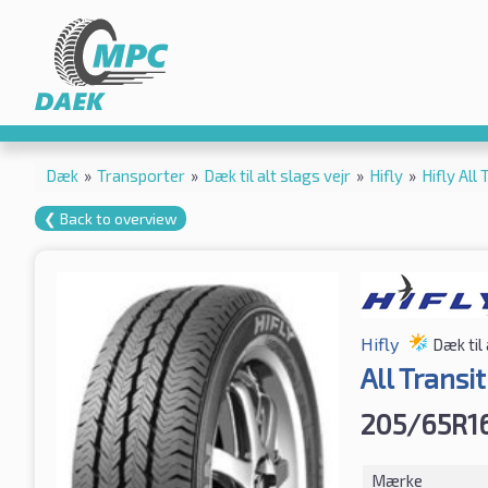
Dæk
»
Transporter
»
Dæk til alt slags vejr
»
Hifly
»
Hifly Al
❮ Back to overview
Hifly
Dæk til 
All Trans
205/65R1
Mærke