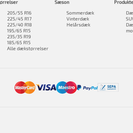
ørrelser
Sæson
Produkt
205/55 R16
Sommerdæk
Dæk
225/45 R17
Vinterdæk
SU
225/40 R18
Helårsdæk
Dæk
195/65 R15
mo
235/35 R19
185/65 R15
Alle dækstørrelser