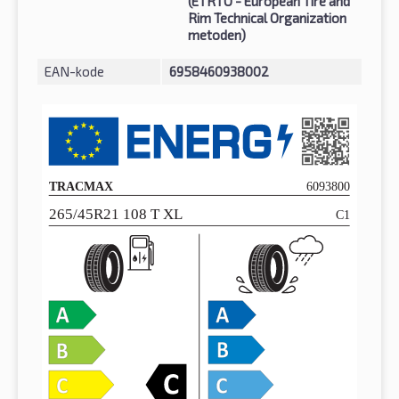
(ETRTO - European Tire and
Rim Technical Organization
metoden)
EAN-kode
6958460938002