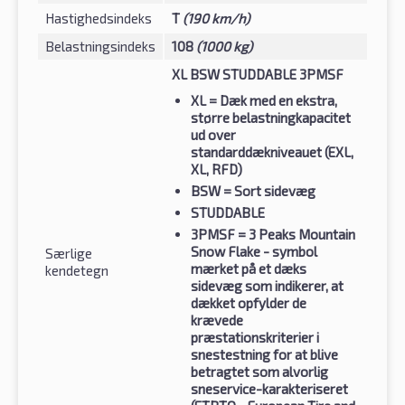
Hastighedsindeks
T
(190 km/h)
Belastningsindeks
108
(1000 kg)
XL BSW STUDDABLE 3PMSF
XL
= Dæk med en ekstra,
større belastningkapacitet
ud over
standarddækniveauet (EXL,
XL, RFD)
BSW
= Sort sidevæg
STUDDABLE
3PMSF
= 3 Peaks Mountain
Snow Flake - symbol
Særlige
mærket på et dæks
kendetegn
sidevæg som indikerer, at
dækket opfylder de
krævede
præstationskriterier i
snestestning for at blive
betragtet som alvorlig
sneservice-karakteriseret