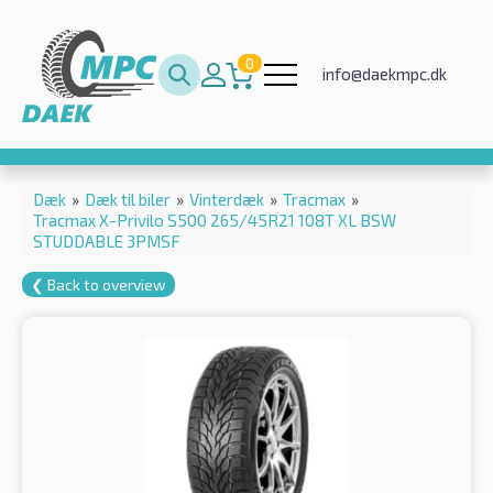
0
info@daekmpc.dk
Dæk
»
Dæk til biler
»
Vinterdæk
»
Tracmax
»
Tracmax X-Privilo S500 265/45R21 108T XL BSW
STUDDABLE 3PMSF
❮ Back to overview