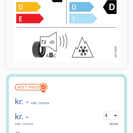
kr.
-
inkl. moms
kr.
-
inkl. moms
Antal