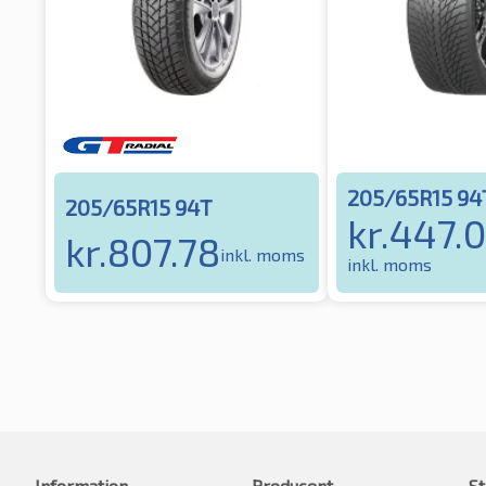
205/65R15 94
205/65R15 94T
kr.
447.
kr.
807.78
inkl. moms
inkl. moms
Information
Producent
St