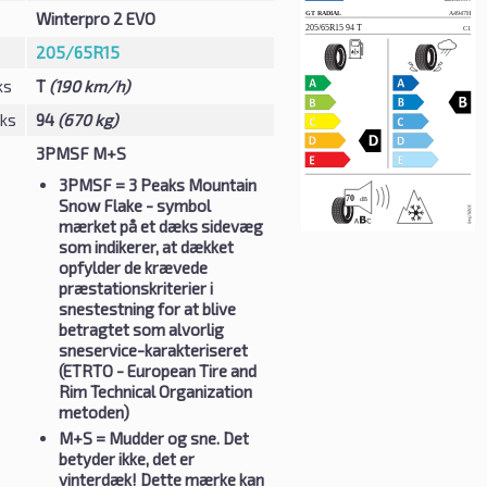
Winterpro 2 EVO
205/65R15
ks
T
(190 km/h)
eks
94
(670 kg)
3PMSF M+S
3PMSF
= 3 Peaks Mountain
Snow Flake - symbol
mærket på et dæks sidevæg
som indikerer, at dækket
opfylder de krævede
præstationskriterier i
snestestning for at blive
betragtet som alvorlig
sneservice-karakteriseret
(ETRTO - European Tire and
Rim Technical Organization
metoden)
M+S
= Mudder og sne. Det
betyder ikke, det er
vinterdæk! Dette mærke kan