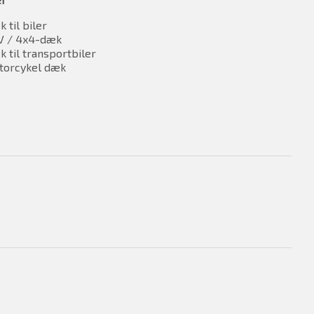
 til biler
V / 4x4-dæk
 til transportbiler
torcykel dæk