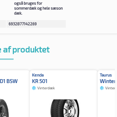
også bruges for
sommerdæk og hele sæson
dæk.
6932877142269
 af produktet
Kenda
Taurus
 D1 BSW
KR 501
Winter
Vinterdæk
Vinter