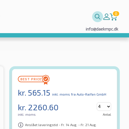
0
info@daekmpc.dk
kr.
565.15
inkl. moms
fra Auto-Raifen GmbH
kr.
2260.60
inkl. moms
Antal
Anslået leveringstid - Fr. 14 Aug. - Fr. 21 Aug.