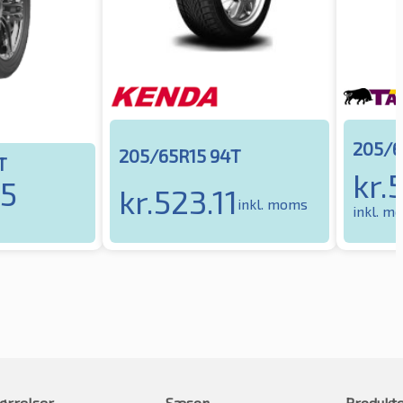
205/6
205/65R15 94T
T
kr.
05
kr.
523.11
inkl. moms
inkl. m
ørrelser
Sæson
Produkt