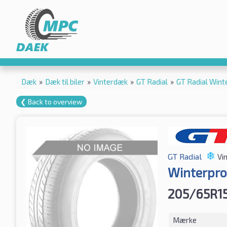
Dæk
»
Dæk til biler
»
Vinterdæk
»
GT Radial
»
GT Radial Win
❮ Back to overview
GT Radial
Vi
Winterpro
205/65R1
Mærke