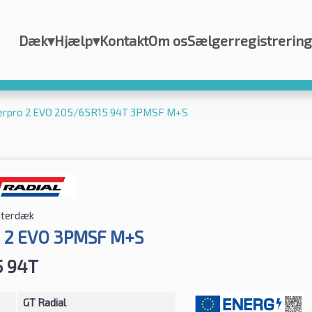
Dæk
▾
Hjælp
▾
Kontakt
Om os
Sælgerregistrering
terpro 2 EVO 205/65R15 94T 3PMSF M+S
nterdæk
 2 EVO 3PMSF M+S
5 94T
GT Radial