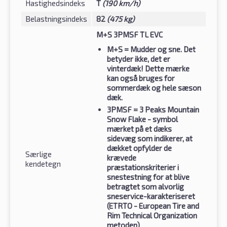
Hastighedsindeks
T
(190 km/h)
Belastningsindeks
82
(475 kg)
M+S 3PMSF TL EVC
M+S
= Mudder og sne. Det
betyder ikke, det er
vinterdæk! Dette mærke
kan også bruges for
sommerdæk og hele sæson
dæk.
3PMSF
= 3 Peaks Mountain
Snow Flake - symbol
mærket på et dæks
sidevæg som indikerer, at
dækket opfylder de
Særlige
krævede
kendetegn
præstationskriterier i
snestestning for at blive
betragtet som alvorlig
sneservice-karakteriseret
(ETRTO - European Tire and
Rim Technical Organization
metoden)