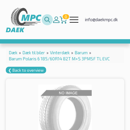
0
info@daekmpc.dk
Dæk
»
Dæk til biler
»
Vinterdæk
»
Barum
»
Barum Polaris 6 185/60R14 82T M+S 3PMSF TL EVC
❮ Back to overview