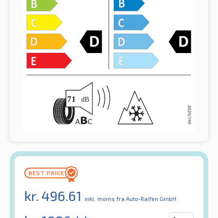
kr.
496.61
inkl. moms
fra Auto-Raifen GmbH