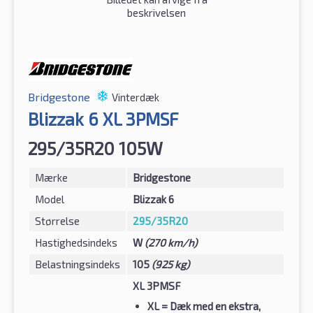
beskrivelsen
Bridgestone
Vinterdæk
Blizzak 6 XL 3PMSF
295/35R20 105W
Mærke
Bridgestone
Model
Blizzak 6
Størrelse
295/35R20
Hastighedsindeks
W
(270 km/h)
Belastningsindeks
105
(925 kg)
XL 3PMSF
XL
= Dæk med en ekstra,