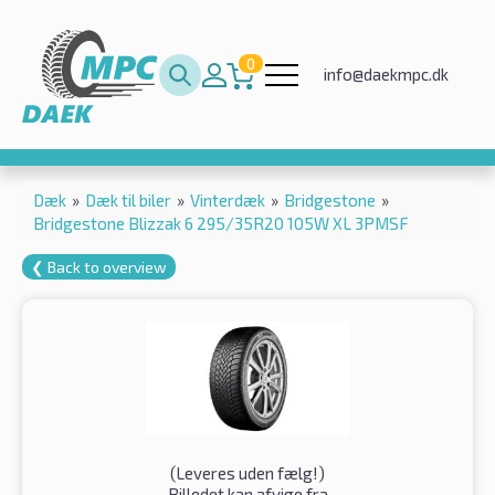
0
info@daekmpc.dk
Dæk
»
Dæk til biler
»
Vinterdæk
»
Bridgestone
»
Bridgestone Blizzak 6 295/35R20 105W XL 3PMSF
❮ Back to overview
(
Leveres uden fælg!
)
Billedet kan afvige fra