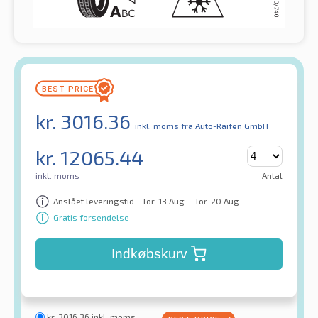
kr.
3016.36
inkl. moms
fra Auto-Raifen GmbH
kr.
12065.44
inkl. moms
Antal
Anslået leveringstid - Tor. 13 Aug. - Tor. 20 Aug.
Gratis forsendelse
Indkøbskurv
kr.
3016.36
inkl. moms