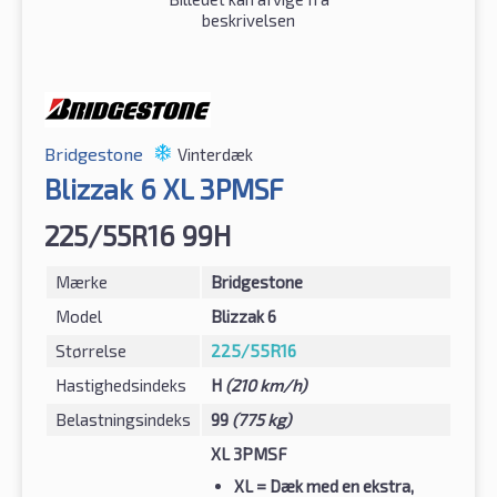
beskrivelsen
Bridgestone
Vinterdæk
Blizzak 6 XL 3PMSF
225/55R16 99H
Mærke
Bridgestone
Model
Blizzak 6
Størrelse
225/55R16
Hastighedsindeks
H
(210 km/h)
Belastningsindeks
99
(775 kg)
XL 3PMSF
XL
= Dæk med en ekstra,