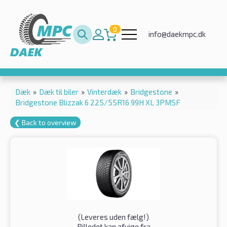
0
info@daekmpc.dk
Dæk
»
Dæk til biler
»
Vinterdæk
»
Bridgestone
»
Bridgestone Blizzak 6 225/55R16 99H XL 3PMSF
❮ Back to overview
(
Leveres uden fælg!
)
Billedet kan afvige fra