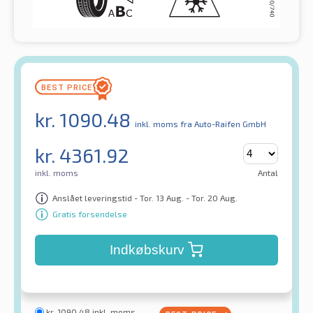
kr.
1090.48
inkl. moms
fra Auto-Raifen GmbH
kr.
4361.92
inkl. moms
Antal
Anslået leveringstid - Tor. 13 Aug. - Tor. 20 Aug.
Gratis forsendelse
Indkøbskurv
kr.
1090.48
inkl. moms