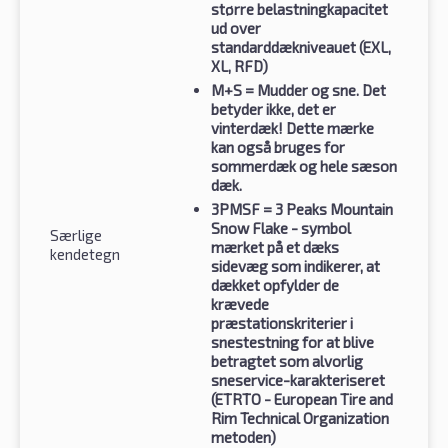
større belastningkapacitet
ud over
standarddækniveauet (EXL,
XL, RFD)
M+S
= Mudder og sne. Det
betyder ikke, det er
vinterdæk! Dette mærke
kan også bruges for
sommerdæk og hele sæson
dæk.
3PMSF
= 3 Peaks Mountain
Snow Flake - symbol
Særlige
mærket på et dæks
kendetegn
sidevæg som indikerer, at
dækket opfylder de
krævede
præstationskriterier i
snestestning for at blive
betragtet som alvorlig
sneservice-karakteriseret
(ETRTO - European Tire and
Rim Technical Organization
metoden)