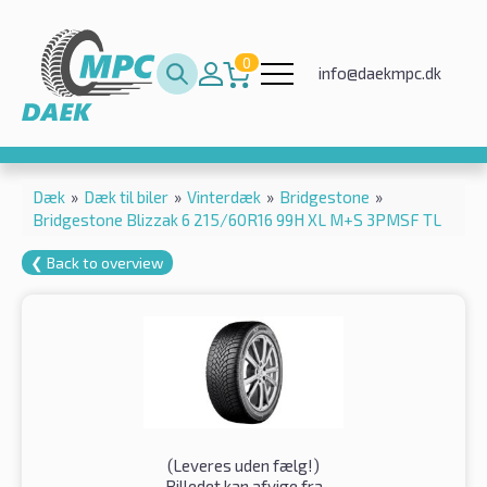
0
info@daekmpc.dk
Dæk
»
Dæk til biler
»
Vinterdæk
»
Bridgestone
»
Bridgestone Blizzak 6 215/60R16 99H XL M+S 3PMSF TL
❮ Back to overview
(
Leveres uden fælg!
)
Billedet kan afvige fra