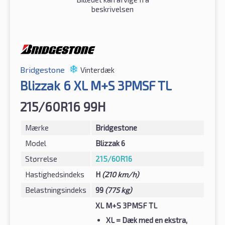
beskrivelsen
Bridgestone
Vinterdæk
Blizzak 6 XL M+S 3PMSF TL
215/60R16 99H
Mærke
Bridgestone
Model
Blizzak 6
Størrelse
215/60R16
Hastighedsindeks
H
(210 km/h)
Belastningsindeks
99
(775 kg)
XL M+S 3PMSF TL
XL
= Dæk med en ekstra,