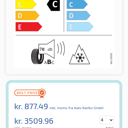
kr.
877.49
inkl. moms
fra Auto-Raifen GmbH
kr.
3509.96
inkl. moms
Antal