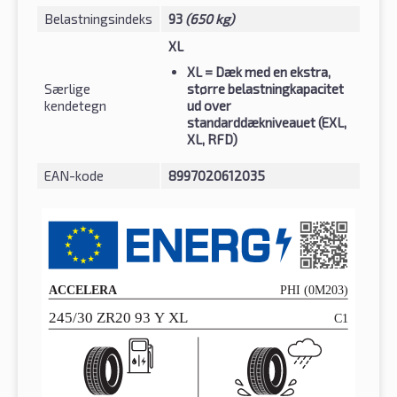
Belastningsindeks
93
(650 kg)
XL
XL
= Dæk med en ekstra,
Særlige
større belastningkapacitet
kendetegn
ud over
standarddækniveauet (EXL,
XL, RFD)
EAN-kode
8997020612035