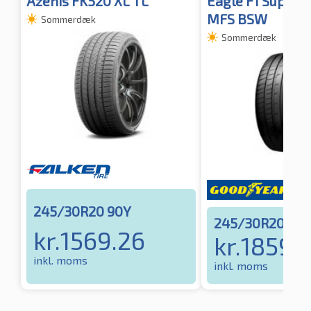
Azenis FK520 XL TL
Eagle F1 Supers
MFS BSW
Sommerdæk
Sommerdæk
245/30R20 90Y
245/30R20 90
kr.
1569.26
kr.
1859.
inkl. moms
inkl. moms