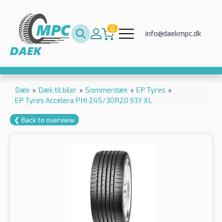
0
info@daekmpc.dk
Dæk
»
Dæk til biler
»
Sommerdæk
»
EP Tyres
»
EP Tyres Accelera PHI 245/30R20 93Y XL
❮ Back to overview