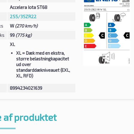
Accelera Iota ST68
255/35ZR22
ks
W
(270 km/h)
eks
99
(775 kg)
XL
XL
= Dæk med en ekstra,
større belastningkapacitet
ud over
standarddækniveauet (EXL,
XL, RFD)
8994234021639
 af produktet