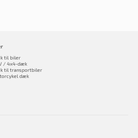
er
 til biler
V / 4x4-dæk
 til transportbiler
torcykel dæk