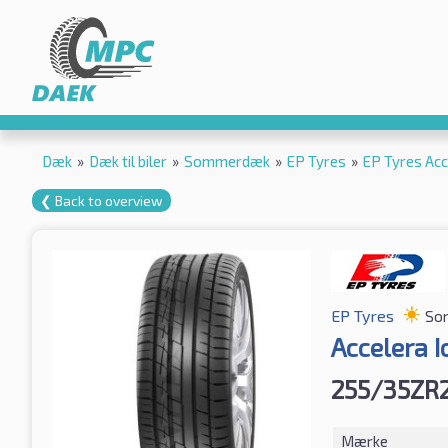
Dæk
»
Dæk til biler
»
Sommerdæk
»
EP Tyres
»
EP Tyres Ac
❮ Back to overview
EP Tyres
So
Accelera I
255/35ZR
Mærke