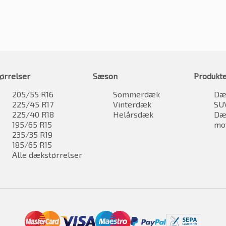
ørrelser
Sæson
Produkt
205/55 R16
Sommerdæk
Dæk
225/45 R17
Vinterdæk
SU
225/40 R18
Helårsdæk
Dæk
195/65 R15
mo
235/35 R19
185/65 R15
Alle dækstørrelser