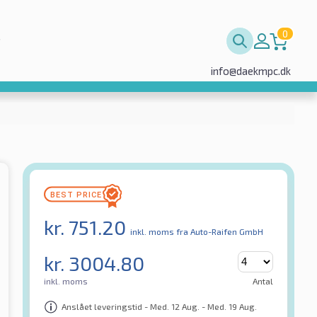
0
info@daekmpc.dk
kr.
751.20
inkl. moms
fra Auto-Raifen GmbH
kr.
3004.80
inkl. moms
Antal
Anslået leveringstid - Med. 12 Aug. - Med. 19 Aug.