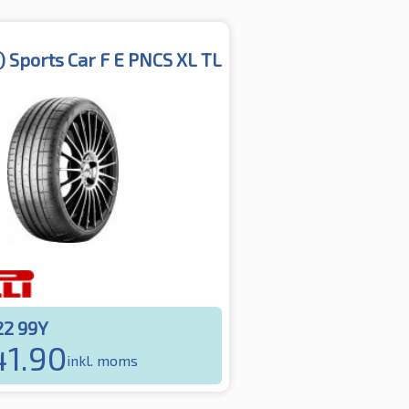
) Sports Car F E PNCS XL TL
22 99Y
1.90
inkl. moms