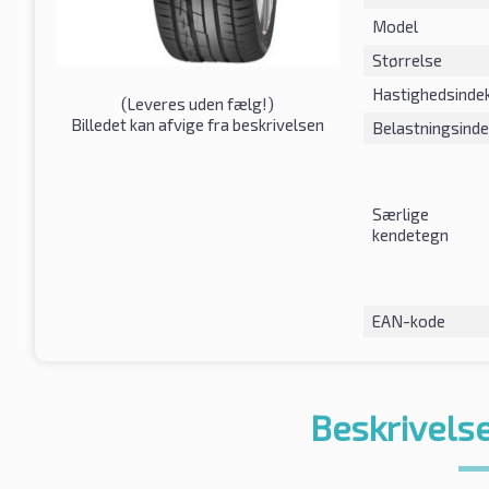
Model
Størrelse
Hastighedsinde
(
Leveres uden fælg!
)
Billedet kan afvige fra beskrivelsen
Belastningsind
Særlige
kendetegn
EAN-kode
Beskrivelse