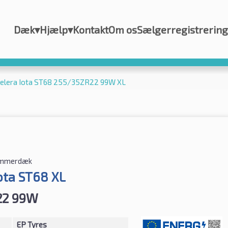
Dæk
▾
Hjælp
▾
Kontakt
Om os
Sælgerregistrering
celera Iota ST68 255/35ZR22 99W XL
mmerdæk
ota ST68 XL
22 99W
EP Tyres