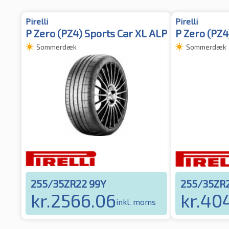
Pirelli
Pirelli
P Zero (PZ4) Sports Car XL ALP
P Zero (PZ4
Sommerdæk
Sommerdæk
255/35ZR22 99Y
255/35ZR
kr.
2566.06
kr.
404
inkl. moms