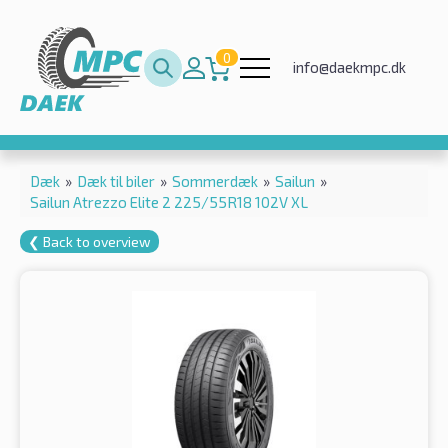
0
info@daekmpc.dk
Dæk
»
Dæk til biler
»
Sommerdæk
»
Sailun
»
Sailun Atrezzo Elite 2 225/55R18 102V XL
❮ Back to overview