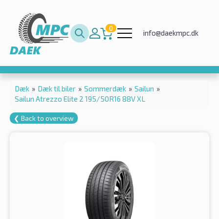
0
info@daekmpc.dk
Dæk
»
Dæk til biler
»
Sommerdæk
»
Sailun
»
Sailun Atrezzo Elite 2 195/50R16 88V XL
❮ Back to overview