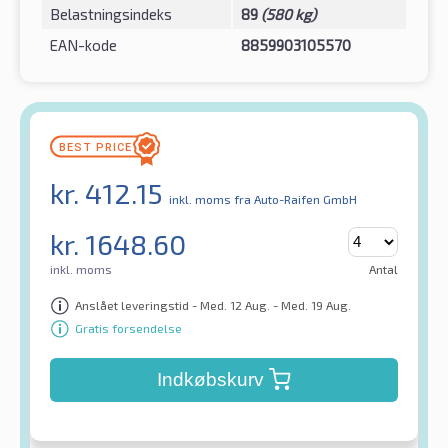
Belastningsindeks
89
(580 kg)
EAN-kode
8859903105570
kr.
412.15
inkl. moms
fra Auto-Raifen GmbH
kr.
1648.60
inkl. moms
Antal
Anslået leveringstid - Med. 12 Aug. - Med. 19 Aug.
Gratis forsendelse
Indkøbskurv