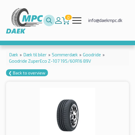
0
info@daekmpc.dk
Dæk
»
Dæk til biler
»
Sommerdæk
»
Goodride
»
Goodride ZuperEco Z-107 195/60R16 89V
❮ Back to overview