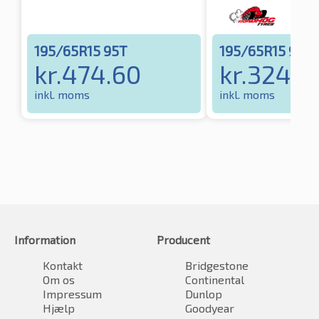
195/65R15 95T
195/65R15 91H
kr.
474.60
kr.
324.0
inkl. moms
inkl. moms
Information
Producent
Kontakt
Bridgestone
Om os
Continental
Impressum
Dunlop
Hjælp
Goodyear