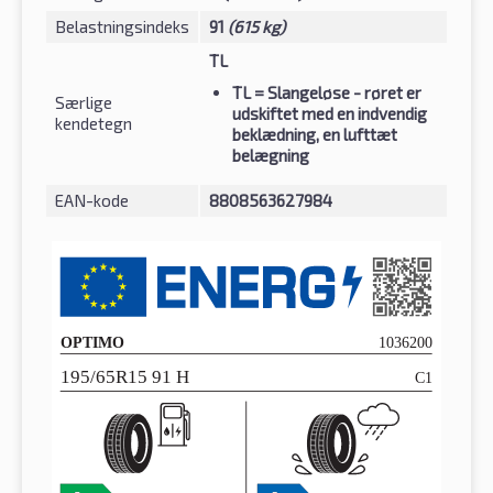
Belastningsindeks
91
(615 kg)
TL
TL
= Slangeløse - røret er
Særlige
udskiftet med en indvendig
kendetegn
beklædning, en lufttæt
belægning
EAN-kode
8808563627984