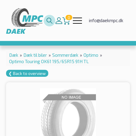
0
info@daekmpc.dk
Dæk
»
Dæk til biler
»
Sommerdæk
»
Optimo
»
Optimo Touring OK61 195/65R15 91H TL
❮ Back to overview