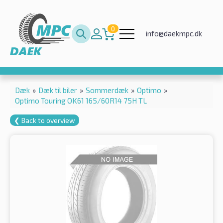
0
info@daekmpc.dk
Dæk
»
Dæk til biler
»
Sommerdæk
»
Optimo
»
Optimo Touring OK61 165/60R14 75H TL
❮ Back to overview