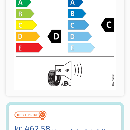
kr.
462.58