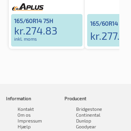
165/60R14 75H
165/60R14 75H
kr.
274.83
kr.
277.8
inkl. moms
Information
Producent
Kontakt
Bridgestone
Om os
Continental
Impressum
Dunlop
Hjælp
Goodyear