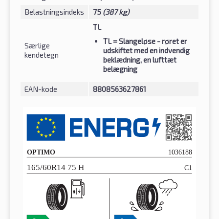
Belastningsindeks
75
(387 kg)
TL
TL
= Slangeløse - røret er
Særlige
udskiftet med en indvendig
kendetegn
beklædning, en lufttæt
belægning
EAN-kode
8808563627861