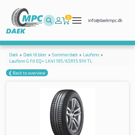
0
info@daekmpc.dk
Dæk
»
Dæk til biler
»
Sommerdæk
»
Laufenn
»
Laufenn G Fit EQ+ LK41 195/65R15 91H TL
❮ Back to overview