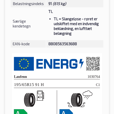
Belastningsindeks
91
(615 kg)
TL
TL
= Slangeløse - røret er
Særlige
udskiftet med en indvendig
kendetegn
beklædning, en lufttæt
belægning
EAN-kode
8808563563688