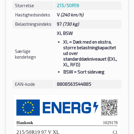
Størrelse
215/50R19
Hastighedsindeks
V
(240 km/h)
Belastningsindeks
97
(730 kg)
XL BSW
XL
= Dæk med en ekstra,
større belastningkapacitet
Særlige
ud over
kendetegn
standarddækniveauet (EXL,
XL, RFD)
BSW
= Sort sidevæg
EAN-kode
8808563544885