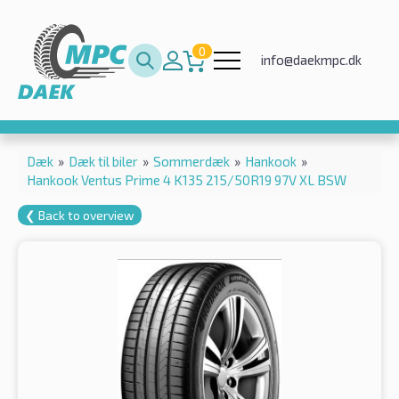
0
info@daekmpc.dk
Dæk
»
Dæk til biler
»
Sommerdæk
»
Hankook
»
Hankook Ventus Prime 4 K135 215/50R19 97V XL BSW
❮ Back to overview