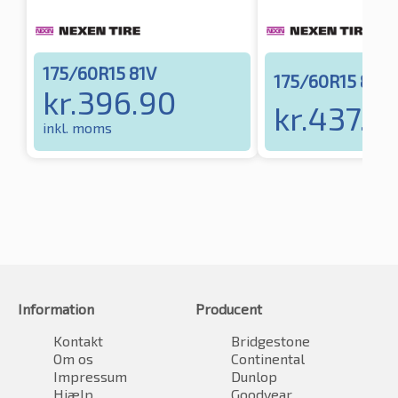
175/60R15 81V
175/60R15 81H
kr.
396.90
kr.
437.7
inkl. moms
Information
Producent
Kontakt
Bridgestone
Om os
Continental
Impressum
Dunlop
Hjælp
Goodyear