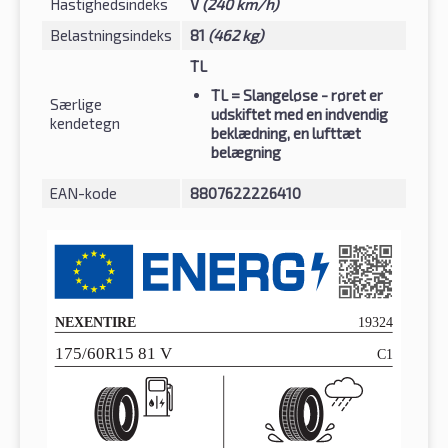
Hastighedsindeks
V
(240 km/h)
Belastningsindeks
81
(462 kg)
TL
TL
= Slangeløse - røret er
Særlige
udskiftet med en indvendig
kendetegn
beklædning, en lufttæt
belægning
EAN-kode
8807622226410