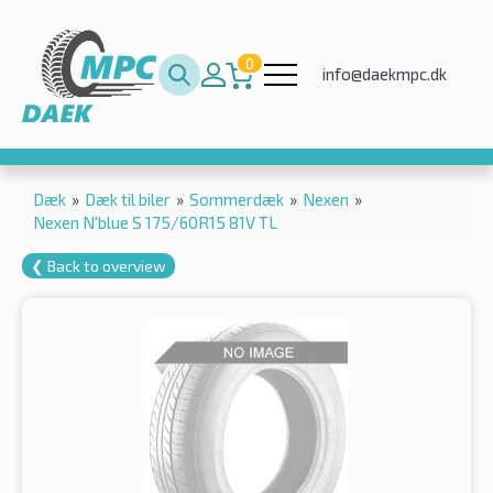
0
info@daekmpc.dk
Dæk
»
Dæk til biler
»
Sommerdæk
»
Nexen
»
Nexen N'blue S 175/60R15 81V TL
❮ Back to overview