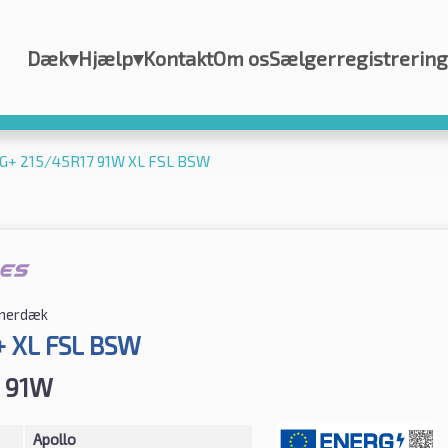
Dæk
▾
Hjælp
▾
Kontakt
Om os
Sælgerregistrering
 4G+ 215/45R17 91W XL FSL BSW
erdæk
+ XL FSL BSW
7 91W
Apollo