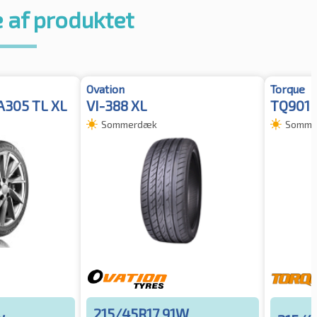
 af produktet
Ovation
Torque
A305 TL XL
VI-388 XL
TQ901 
Sommerdæk
Somme
215/45R17 91W