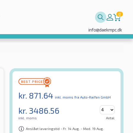
0
info@daekmpc.dk
kr.
871.64
inkl. moms
fra Auto-Raifen GmbH
kr.
3486.56
inkl. moms
Antal
Anslået leveringstid - Fr. 14 Aug. - Med. 19 Aug.