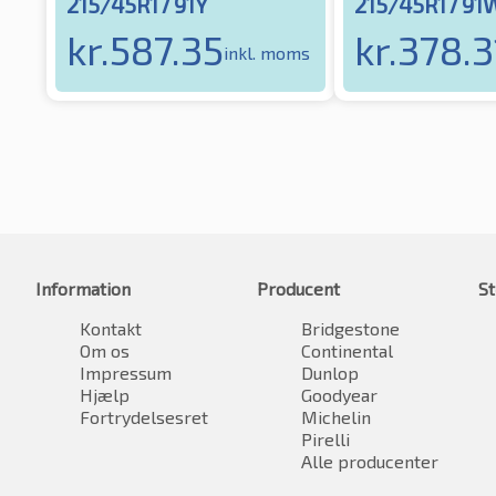
215/45R17 91Y
215/45R17 91
kr.
587.35
kr.
378.3
inkl. moms
Information
Producent
St
Kontakt
Bridgestone
Om os
Continental
Impressum
Dunlop
Hjælp
Goodyear
Fortrydelsesret
Michelin
Pirelli
Alle producenter