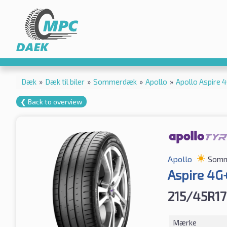
Dæk
»
Dæk til biler
»
Sommerdæk
»
Apollo
»
Apollo Aspire
❮ Back to overview
Apollo
Somm
Aspire 4G
215/45R1
Mærke