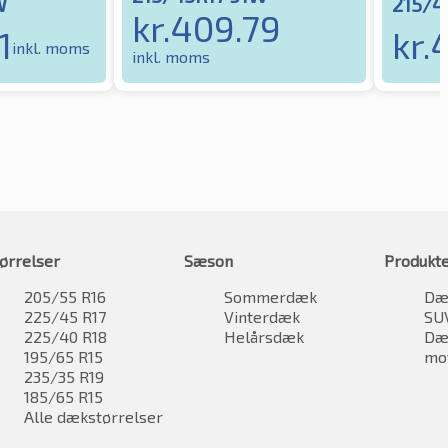
W
215/4
kr.
409.79
1
kr.
inkl. moms
inkl. moms
ørrelser
Sæson
Produkt
205/55 R16
Sommerdæk
Dæk
225/45 R17
Vinterdæk
SU
225/40 R18
Helårsdæk
Dæk
195/65 R15
mo
235/35 R19
185/65 R15
Alle dækstørrelser