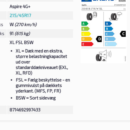
Aspire 4G+
215/45R17
ks
W
(270 km/h)
eks
91
(615 kg)
XL FSL BSW
XL
= Dæk med en ekstra,
større belastningkapacitet
ud over
standarddækniveauet (EXL,
XL, RFD)
FSL
= Fælg beskyttelse - en
gummivulst på dækkets
yderkant. (MFS, FP, FR)
BSW
= Sort sidevæg
8714692997433