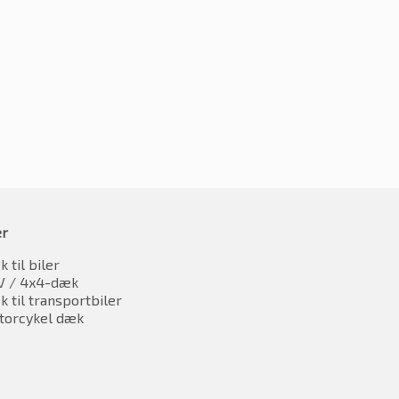
5R17 91W
kr.
420.84
412.26
inkl. moms
inkl. moms
er
 til biler
V / 4x4-dæk
 til transportbiler
torcykel dæk