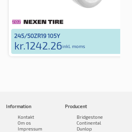
245/50ZR19 105Y
kr.
1242.26
inkl. moms
Information
Producent
Kontakt
Bridgestone
Om os
Continental
Impressum
Dunlop