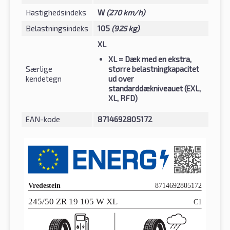
Hastighedsindeks
W
(270 km/h)
Belastningsindeks
105
(925 kg)
XL
XL
= Dæk med en ekstra,
Særlige
større belastningkapacitet
kendetegn
ud over
standarddækniveauet (EXL,
XL, RFD)
EAN-kode
8714692805172