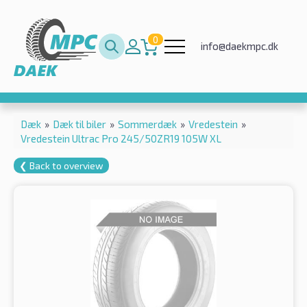
0
info@daekmpc.dk
Dæk
»
Dæk til biler
»
Sommerdæk
»
Vredestein
»
Vredestein Ultrac Pro 245/50ZR19 105W XL
❮ Back to overview