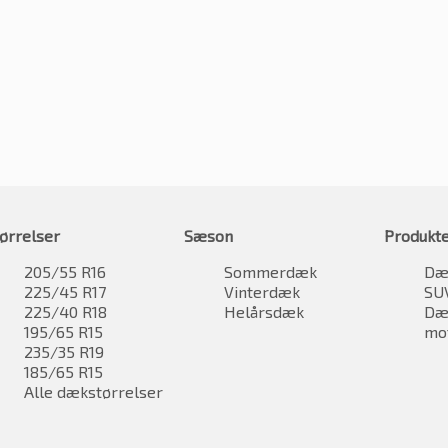
ørrelser
Sæson
Produkt
205/55 R16
Sommerdæk
Dæk
225/45 R17
Vinterdæk
SU
225/40 R18
Helårsdæk
Dæk
195/65 R15
mo
235/35 R19
185/65 R15
Alle dækstørrelser