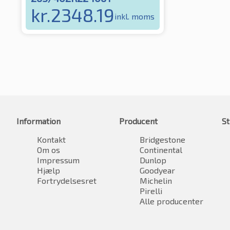
kr.
2348.19
inkl. moms
Information
Producent
St
Kontakt
Bridgestone
Om os
Continental
Impressum
Dunlop
Hjælp
Goodyear
Fortrydelsesret
Michelin
Pirelli
Alle producenter