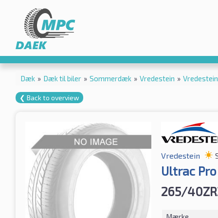
Dæk
»
Dæk til biler
»
Sommerdæk
»
Vredestein
»
Vredestei
❮ Back to overview
Vredestein
Ultrac Pro
265/40ZR
Mærke