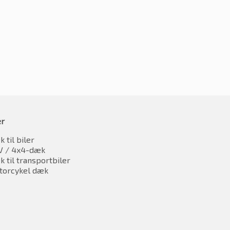
er
 til biler
V / 4x4-dæk
 til transportbiler
torcykel dæk