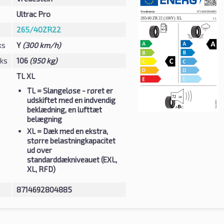
Ultrac Pro
265/40ZR22
ks
Y
(300 km/h)
eks
106
(950 kg)
TL XL
TL
= Slangeløse - røret er
udskiftet med en indvendig
beklædning, en lufttæt
belægning
XL
= Dæk med en ekstra,
større belastningkapacitet
ud over
standarddækniveauet (EXL,
XL, RFD)
8714692804885