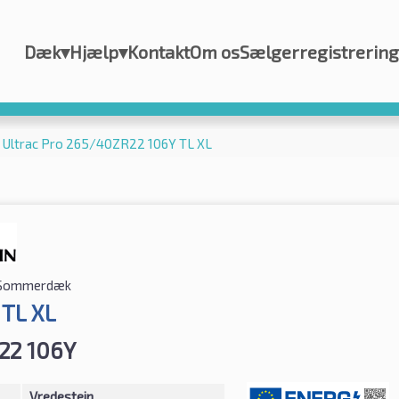
Dæk
▾
Hjælp
▾
Kontakt
Om os
Sælgerregistrering
n Ultrac Pro 265/40ZR22 106Y TL XL
Sommerdæk
 TL XL
22 106Y
Vredestein