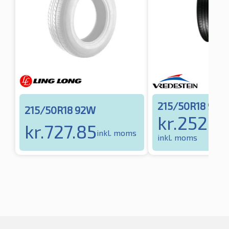
215/50R18 92W
215/50R18 92W
kr.
2528.
kr.
727.85
inkl. moms
inkl. moms