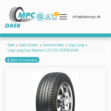
0
info@daekmpc.dk
Dæk
»
Dæk til biler
»
Sommerdæk
»
Ling Long
»
Ling Long Grip Master C/S 215/50R18 92W
❮ Back to overview