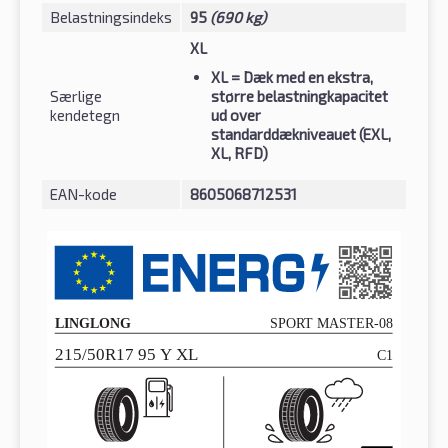
Belastningsindeks
95
(690 kg)
XL
XL
= Dæk med en ekstra,
Særlige
større belastningkapacitet
kendetegn
ud over
standarddækniveauet (EXL,
XL, RFD)
EAN-kode
8605068712531