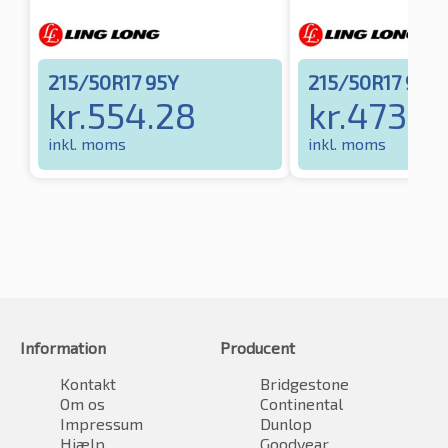
215/50R17 95Y
215/50R17 95V
kr.
554.28
kr.
473.6
inkl. moms
inkl. moms
Information
Producent
Kontakt
Bridgestone
Om os
Continental
Impressum
Dunlop
Hjælp
Goodyear