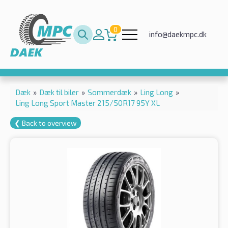
0
info@daekmpc.dk
Dæk
»
Dæk til biler
»
Sommerdæk
»
Ling Long
»
Ling Long Sport Master 215/50R17 95Y XL
❮ Back to overview