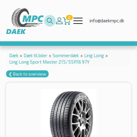
0
info@daekmpc.dk
Dæk
»
Dæk til biler
»
Sommerdæk
»
Ling Long
»
Ling Long Sport Master 215/55R16 97Y
❮ Back to overview