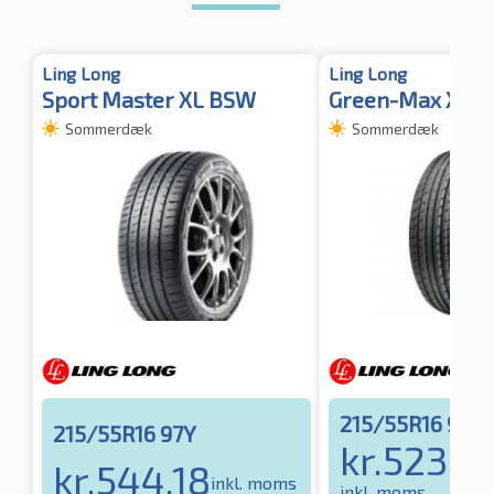
Ling Long
Ling Long
Sport Master XL BSW
Green-Max XL
Sommerdæk
Sommerdæk
215/55R16 97W
215/55R16 97Y
kr.
523.9
kr.
544.18
inkl. moms
inkl. moms