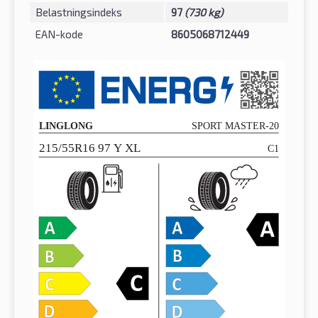
Belastningsindeks
97
(730 kg)
EAN-kode
8605068712449