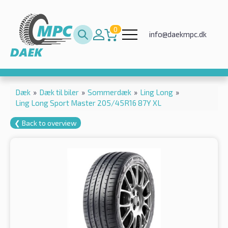
0
info@daekmpc.dk
Dæk
»
Dæk til biler
»
Sommerdæk
»
Ling Long
»
Ling Long Sport Master 205/45R16 87Y XL
❮ Back to overview