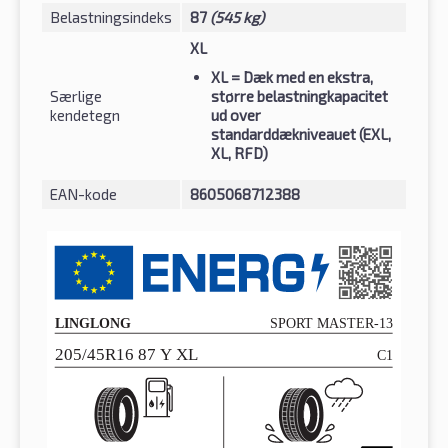
Belastningsindeks
87
(545 kg)
XL
XL
= Dæk med en ekstra,
Særlige
større belastningkapacitet
kendetegn
ud over
standarddækniveauet (EXL,
XL, RFD)
EAN-kode
8605068712388