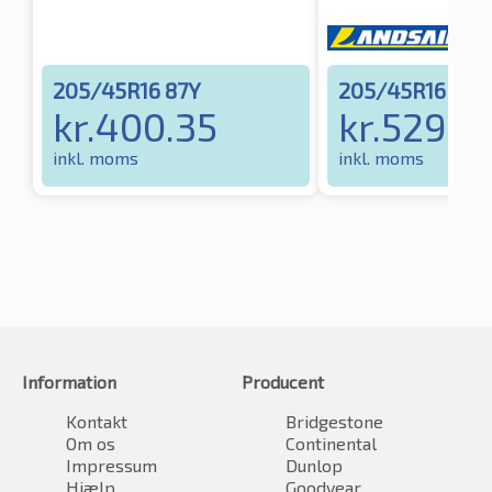
205/45R16 87Y
205/45R16 87Y
kr.
400.35
kr.
529.6
inkl. moms
inkl. moms
Information
Producent
Kontakt
Bridgestone
Om os
Continental
Impressum
Dunlop
Hjælp
Goodyear